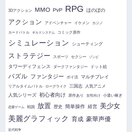
RPG
MMO
PvP
ほのぼの
3Dアクション
アクション
アドベンチャー
イケメン
カジノ
コミック原作
カードバトル
ギルドシステム
シミュレーション
シューティング
ストラテジー
スポーツ
セクシー
ゾンビ
タワーディフェンス
ドット絵
ダークファンタジー
パズル
ファンタジー
マルチプレイ
ポイ活
三国志
リアルタイムバトル
人気アニメ
ローグライク
初心者向け
人気シリーズ
原作あり
小遣い稼ぎ
女性向け
放置
美少女
簡単操作
経営
歴史
戦国
恋愛ゲーム
美麗グラフィック
育成
豪華声優
近代戦争