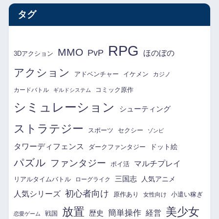
タグ
RPG
MMO
PvP
ほのぼの
3Dアクション
アクション
アドベンチャー
イケメン
カジノ
コミック原作
カードバトル
ギルドシステム
シミュレーション
シューティング
ストラテジー
スポーツ
セクシー
ゾンビ
タワーディフェンス
ドット絵
ダークファンタジー
パズル
ファンタジー
マルチプレイ
ポイ活
三国志
リアルタイムバトル
人気アニメ
ローグライク
初心者向け
人気シリーズ
原作あり
小遣い稼ぎ
女性向け
放置
美少女
簡単操作
経営
歴史
戦国
恋愛ゲーム