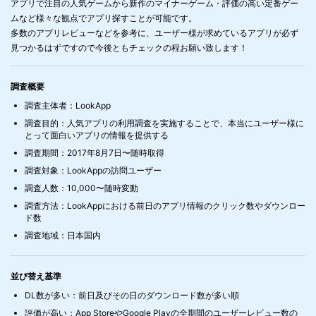
アプリで注目の人気ゲームから新作のマイナーゲーム・評価の高い定番ゲー
ムなど様々な観点でアプリ探すことが可能です。
多数のアプリレビューなどを参考に、ユーザー様が求めているアプリが必ず
見つかるはずですので今後ともチェックの程お願い致します！
調査概要
調査主体者：LookApp
調査目的：人気アプリの利用調査を実施することで、本当にユーザー様に
とって面白いアプリの情報を提供する
調査期間：2017年8月7日〜随時取得
調査対象：LookAppの訪問ユーザー
調査人数：10,000〜随時変動
調査方法：LookAppにおける前日のアプリ情報のクリック数やダウンロー
ド数
調査地域：日本国内
並び替え基準
DL数が多い：前日及びその日のダウンロード数が多い順
評価が高い：App StoreやGoogle Playの全期間のユーザーレビュー数の