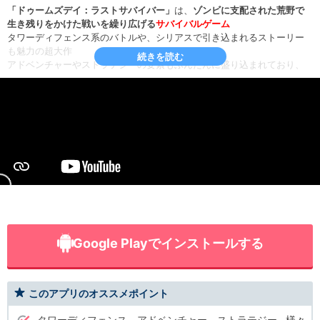
「ドゥームズデイ：ラストサバイバー」
は、
ゾンビに支配された荒野で
生き残りをかけた戦いを繰り広げる
サバイバルゲーム
タワーディフェンス系のバトルや、シリアスで引き込まれるストーリー
も魅力の超大作
続きを読む
アドベンチャーやストラテジーの要素もふんだんに盛り込まれており、
プレイヤーを飽きさせないぞ！
ゲームはゾンビに支配された世界の「シェルター」を目指すところから
始まる
少女と行動を共にするプレイヤーは、シェルターに向かう途中にゾンビ
に襲われ徒歩で行動することに
ピンチを助けられたロリポップ風の女性に、すでにシェルターを破壊さ
れていることを告げられる
シェルターを修復し体制を整えて、大量のゾンビを根絶やしにすること
は出来るのだろうか…
バトルはいわゆる
タワーディフェンス
、大量に襲い来るゾンビにスキル
を使って対抗しよう
Google Playでインストールする
アドベンチャーパートでは、シェルターの修復に必要なものを集める必
要があるぞ
さらにストラテジー要素として、ゾンビに壊された建物の修復を行って
このアプリのオススメポイント
いこう！
時折タワーディフェンスではなく、
シューティング的な要素
もあるバト
タワーディフェンス、アドベンチャー、ストラテジー…様々