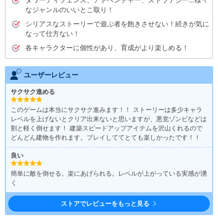
ルが開始されることも…
なジャンルのいいとこ取り！
とにかく飽きさせない、これでもかという仕掛けいっぱいのゲームに仕
上がっているぞ！
シリアスなストーリーで遊ぶ者を飽きさせない！続きが気に
なって仕方ない！
パトカーや装甲車で新たな仲間や資源をゲット！バトルや資源を使って
各キャラクターに個性があり、育成がより楽しめる！
仲間や施設をレベルアップ！
次々に襲いくるゾンビ、そして新たなイベント…「ドゥームズデイ：ラス
トサバイバー」の世界を生き残れ！
ユーザーレビュー
サクサク進める
このゲームは本当にサクサク進みます！！ ストーリーは多少キャラ
レベルを上げないとクリア出来ないと思いますが、悪党ゾンビなどは
割と軽く倒せます！ 建築スピードアップアイテムを沢山くれるので
どんどん建物を作れます。プレイしててとても楽しかったです！！
良い
簡単に敵を倒せる。楽にあげられる。レベルが上がっている実感が湧
く
ストアでレビューをもっと見る