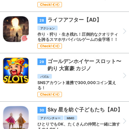
Check!
ライフアフター【AD】
28
アクション
作り・狩り・生き残れ！圧倒的なクオリティ
を誇るスマホサバイバルゲームの金字塔！！
Check!
ゴールデンホイヤー スロット〜
29
釣り 大富豪 カジノ
パズル
SNSアカウント連携で300,000コイン貰え
る！
Check!
Sky 星を紡ぐ子どもたち【AD】
30
アドベンチャー
MMO
ひとりでもOK、たくさんの仲間と一緒に旅す