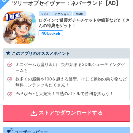
ツリーオブセイヴァー：ネバーランド【AD】
RPG
アクション
MMO
ログインで猫霊ガチャチケットや銀花などたくさ
んの特典をゲット！
46
Look
このアプリのオススメポイント
ミニゲームも盛り沢山！突然始まる3D風シューティングゲ
ームも！
数多くの服装や100を超える髪型、そして動物の乗り物など
無料コンテンツもたくさん！
PvPもPvEも大充実！白熱のバトルで勝利を掴もう！
ストアでダウンロードする
ユーザーレビュー