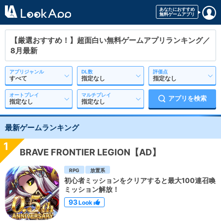
【厳選おすすめ！】超面白い無料ゲームアプリランキング／
8月最新
アプリジャンル
DL数
評価点
オートプレイ
マルチプレイ
アプリを検索
最新ゲームランキング
1
BRAVE FRONTIER LEGION【AD】
RPG
放置系
初心者ミッションをクリアすると最大100連召喚
ミッション解放！
93
Look