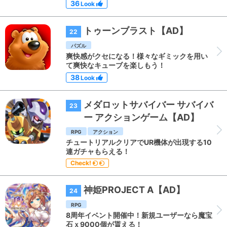
36
Look
トゥーンブラスト【AD】
22
パズル
爽快感がクセになる！様々なギミックを用い
て爽快なキューブを楽しもう！
38
Look
メダロットサバイバー サバイバ
23
ー アクションゲーム【AD】
RPG
アクション
チュートリアルクリアでUR機体が出現する10
連ガチャもらえる！
Check!
神姫PROJECT A【AD】
24
RPG
8周年イベント開催中！新規ユーザーなら魔宝
石ｘ9000個が貰える！