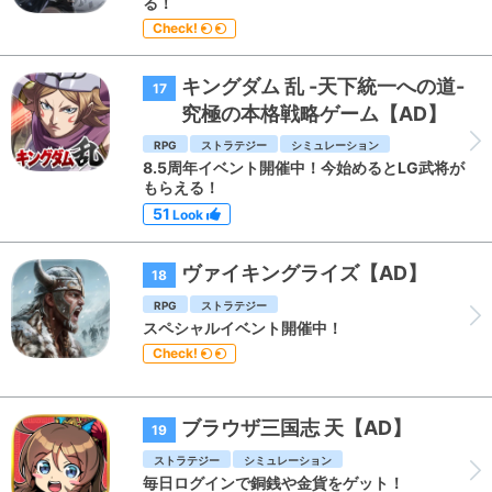
る！
Check!
キングダム 乱 -天下統一への道-
17
究極の本格戦略ゲーム【AD】
RPG
ストラテジー
シミュレーション
8.5周年イベント開催中！今始めるとLG武将が
もらえる！
51
Look
ヴァイキングライズ【AD】
18
RPG
ストラテジー
スペシャルイベント開催中！
Check!
ブラウザ三国志 天【AD】
19
ストラテジー
シミュレーション
毎日ログインで銅銭や金貨をゲット！