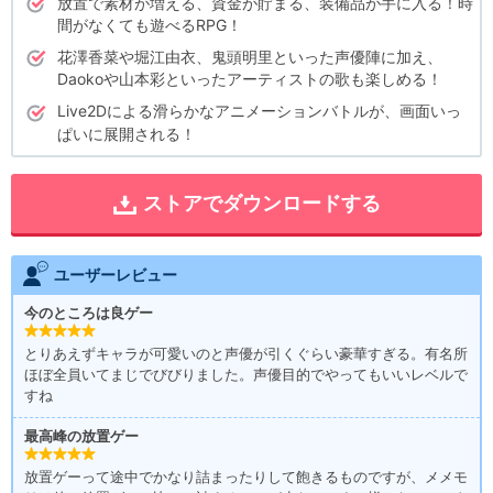
放置で素材が増える、資金が貯まる、装備品が手に入る！時
間がなくても遊べるRPG！
花澤香菜や堀江由衣、鬼頭明里といった声優陣に加え、
Daokoや山本彩といったアーティストの歌も楽しめる！
Live2Dによる滑らかなアニメーションバトルが、画面いっ
ぱいに展開される！
ストアでダウンロードする
ユーザーレビュー
今のところは良ゲー
とりあえずキャラが可愛いのと声優が引くぐらい豪華すぎる。有名所
ほぼ全員いてまじでびびりました。声優目的でやってもいいレベルで
すね
最高峰の放置ゲー
放置ゲーって途中でかなり詰まったりして飽きるものですが、メメモ