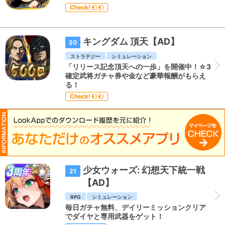
Check!
キングダム 頂天【AD】
20
ストラテジー
シミュレーション
「リリース記念頂天への一歩」を開催中！☆3
確定武将ガチャ券や金など豪華報酬がもらえ
る！
Check!
少女ウォーズ: 幻想天下統一戦
21
【AD】
RPG
シミュレーション
毎日ガチャ無料、デイリーミッションクリア
でダイヤと専用武器をゲット！