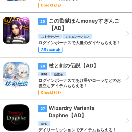
Check!
この監獄ほんmoneyすぎんご
25
【AD】
ストラテジー
シミュレーション
ログインボーナスで大量のダイヤもらえる！
35
Look
杖と剣の伝説【AD】
26
RPG
放置系
ログインボーナスであけ星やローラなどのお
役立ちアイテムもらえる！
Check!
Wizardry Variants
27
Daphne【AD】
RPG
デイリーミッションでアイテムもらえる！