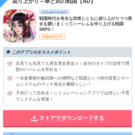
成り上がり～華と武の戦国【AD】
シミュレーション
戦国時代を有名な武将とともに成り上がりつつ美
女を囲いまくってハーレムを作り上げる戦国
SRPG！
Check!
このアプリのオススメポイント
左見ても右見ても美女美女美女ォ！自分のタイプの女性で理
想のハーレムを作れる！
一夫多妻制や敵武将への拷問など戦国という時代背景とゲー
ムシステムのマッチ具合が素晴らしい！
子供だって生める！シミュレーションアプリでは珍しい子育
てシステムを実装！
ストアでダウンロードする