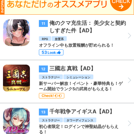
俺のクマ充生活： 美少女と契約
11
しすぎた件【AD】
RPG
放置系
オフライン中も放置報酬が貯められる！
53
Look
三國志 真戦【AD】
12
ストラテジー
シミュレーション
新サーバー解放！イベント・豪華特典も！ゲ
ーム開始でランク5の武将がもらえる！
Check!
千年戦争アイギスA【AD】
13
ストラテジー
タワーディフェンス
初心者限定！ログインで神聖結晶がもらえ
る！