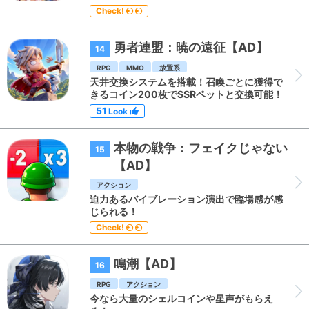
Check!
勇者連盟：暁の遠征【AD】
14
RPG
MMO
放置系
天井交換システムを搭載！召喚ごとに獲得で
きるコイン200枚でSSRペットと交換可能！
51
Look
本物の戦争：フェイクじゃない
15
【AD】
アクション
迫力あるバイブレーション演出で臨場感が感
じられる！
Check!
鳴潮【AD】
16
RPG
アクション
今なら大量のシェルコインや星声がもらえ