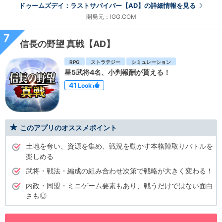
ドゥームズデイ：ラストサバイバー【AD】の詳細情報を見る
開発元：IGG.COM
7
信長の野望 真戦【AD】
RPG
ストラテジー
シミュレーション
星5武将4名、小判報酬が貰える！
41
Look
このアプリのオススメポイント
土地を奪い、資源を集め、戦況を動かす本格陣取りバトルを
楽しめる
武将・戦法・編成の組み合わせ次第で戦略が大きく変わる！
内政・同盟・ミニゲーム要素もあり、戦うだけではない面白
さも◎