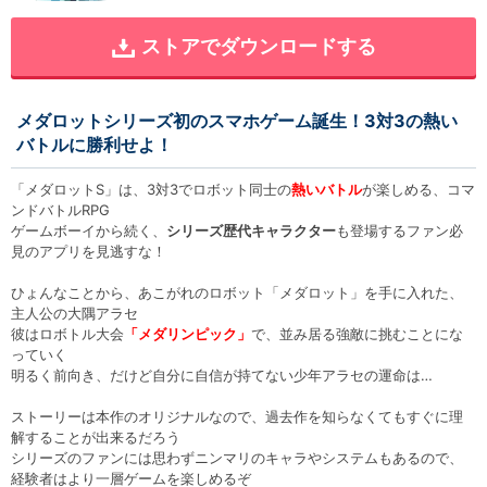
ストアでダウンロードする
メダロットシリーズ初のスマホゲーム誕生！3対3の熱い
バトルに勝利せよ！
「メダロットS」は、3対3でロボット同士の
熱いバトル
が楽しめる、コマ
ンドバトルRPG
ゲームボーイから続く、
シリーズ歴代キャラクター
も登場するファン必
見のアプリを見逃すな！
ひょんなことから、あこがれのロボット「メダロット」を手に入れた、
主人公の大隅アラセ
彼はロボトル大会
「メダリンピック」
で、並み居る強敵に挑むことにな
っていく
明るく前向き、だけど自分に自信が持てない少年アラセの運命は…
ストーリーは本作のオリジナルなので、過去作を知らなくてもすぐに理
解することが出来るだろう
シリーズのファンには思わずニンマリのキャラやシステムもあるので、
経験者はより一層ゲームを楽しめるぞ