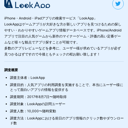
iPhone・Android・iPadアプリの検索サービス「LookApp」
LookAppはゲームアプリが大好きな方が新しいアプリを見つけるための探し
やすい・わかりやすいゲームアプリ情報データベースです。iPhone/Android
アプリで注目の人気ゲームから新作のマイナーゲーム・評価の高い定番ゲー
ムなど様々な観点でアプリ探すことが可能です。
多数のアプリレビューなどを参考に、ユーザー様が求めているアプリが必ず
見つかるはずですので今後ともチェックの程お願い致します！
調査概要
調査主体者：LookApp
調査目的：人気アプリの利用調査を実施することで、本当にユーザー様に
とって面白いアプリの情報を提供する
調査期間：2017年8月7日〜随時取得
調査対象：LookAppの訪問ユーザー
調査人数：10,000〜随時変動
調査方法：LookAppにおける前日のアプリ情報のクリック数やダウンロー
ド数