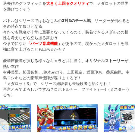
過去作のグラフィックを
大きく上回るクオリティ
で、メダロットの世界
を遊びつくそう
バトルはシリーズではおなじみの
3対3のチーム戦
、リーダーが倒れると
その時点で負けとなる
今作でも戦略が非常に重要となってくるので、装着できるメダルとの相
性を考えながら立ち振る舞おう
今までにない
「パーツ育成機能」
があるので、弱かったメダロットを最
強に育て上げることも出来るかも？
豪華声優陣が演じる様々なキャラと共に描く、
オリジナルストーリー
が
熱い本作
村井美里、杉田智和、.鈴木みのり、上田麗奈、近藤玲奈、桑原由気、中
島ヨシキなどの豪華声優陣が喋りまくるぞ！
「メダロットS」で、シリーズ経験者も未経験者も熱くなれ！
合意とみてよろしいですね？ロボトルぅー、ファイトぉー!（ミスターう
るち）