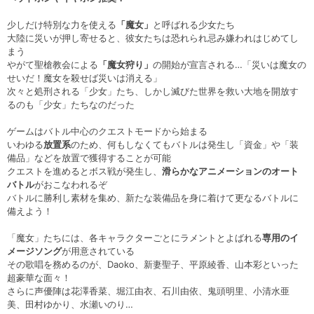
少しだけ特別な力を使える
「魔女」
と呼ばれる少女たち
大陸に災いが押し寄せると、彼女たちは恐れられ忌み嫌われはじめてし
まう
やがて聖槍教会による
「魔女狩り」
の開始が宣言される…「災いは魔女の
せいだ！魔女を殺せば災いは消える」
次々と処刑される「少女」たち、しかし滅びた世界を救い大地を開放す
るのも「少女」たちなのだった
ゲームはバトル中心のクエストモードから始まる
いわゆる
放置系
のため、何もしなくてもバトルは発生し「資金」や「装
備品」などを放置で獲得することが可能
クエストを進めるとボス戦が発生し、
滑らかなアニメーションのオート
バトル
がおこなわれるぞ
バトルに勝利し素材を集め、新たな装備品を身に着けて更なるバトルに
備えよう！
「魔女」たちには、各キャラクターごとにラメントとよばれる
専用のイ
メージソング
が用意されている
その歌唱を務めるのが、Daoko、新妻聖子、平原綾香、山本彩といった
超豪華な面々！
さらに声優陣は花澤香菜、堀江由衣、石川由依、鬼頭明里、小清水亜
美、田村ゆかり、水瀬いのり…