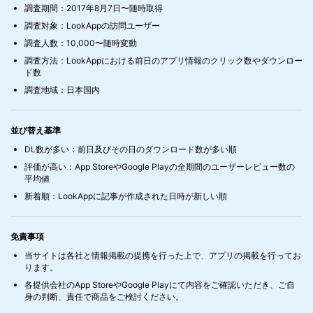
調査期間：2017年8月7日〜随時取得
調査対象：LookAppの訪問ユーザー
調査人数：10,000〜随時変動
調査方法：LookAppにおける前日のアプリ情報のクリック数やダウンロー
ド数
調査地域：日本国内
並び替え基準
DL数が多い：前日及びその日のダウンロード数が多い順
評価が高い：App StoreやGoogle Playの全期間のユーザーレビュー数の
平均値
新着順：LookAppに記事が作成された日時が新しい順
免責事項
当サイトは各社と情報掲載の提携を行った上で、アプリの掲載を行ってお
ります。
各提供会社のApp StoreやGoogle Playにて内容をご確認いただき、ご自
身の判断、責任で商品をご検討ください。