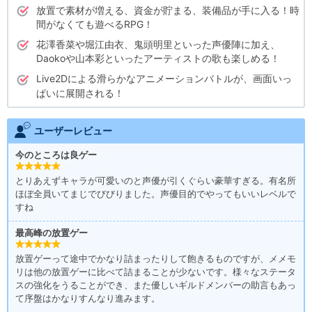
放置で素材が増える、資金が貯まる、装備品が手に入る！時
間がなくても遊べるRPG！
花澤香菜や堀江由衣、鬼頭明里といった声優陣に加え、
Daokoや山本彩といったアーティストの歌も楽しめる！
Live2Dによる滑らかなアニメーションバトルが、画面いっ
ぱいに展開される！
ユーザーレビュー
今のところは良ゲー
とりあえずキャラが可愛いのと声優が引くぐらい豪華すぎる。有名所
ほぼ全員いてまじでびびりました。声優目的でやってもいいレベルで
すね
最高峰の放置ゲー
放置ゲーって途中でかなり詰まったりして飽きるものですが、メメモ
リは他の放置ゲーに比べて詰まることが少ないです。様々なステータ
スの強化をうることができ、また優しいギルドメンバーの助言もあっ
て序盤はかなりすんなり進みます。