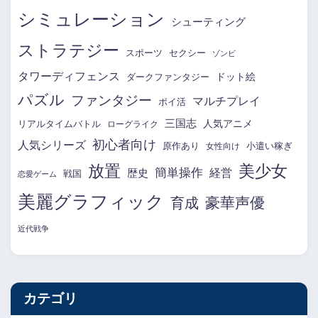
シミュレーション
シューティング
ストラテジー
スポーツ
セクシー
ゾンビ
タワーディフェンス
ドット絵
ダークファンタジー
パズル
ファンタジー
マルチプレイ
ポイ活
三国志
リアルタイムバトル
人気アニメ
ローグライク
初心者向け
人気シリーズ
原作あり
小遣い稼ぎ
女性向け
放置
美少女
簡単操作
経営
歴史
戦国
恋愛ゲーム
美麗グラフィック
育成
豪華声優
近代戦争
カテゴリ