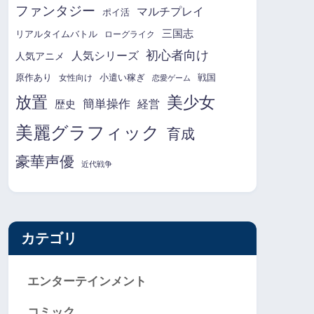
ファンタジー
マルチプレイ
ポイ活
三国志
リアルタイムバトル
ローグライク
初心者向け
人気シリーズ
人気アニメ
原作あり
小遣い稼ぎ
戦国
女性向け
恋愛ゲーム
放置
美少女
簡単操作
経営
歴史
美麗グラフィック
育成
豪華声優
近代戦争
カテゴリ
エンターテインメント
コミック