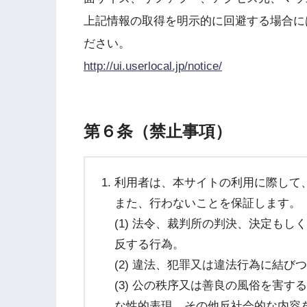
上記情報の取得を明示的に回避する場合には、U
ださい。
http://ui.userlocal.jp/notice/
第６条（禁止事項）
利用者は、本サイトの利用に際して
また、行わないことを保証します。
(1) 法令、裁判所の判決、決定も
反する行為。
(2) 違法、犯罪又は違法行為に結
(3) 公の秩序又は善良の風俗を害
な性的表現、その他反社会的な内容