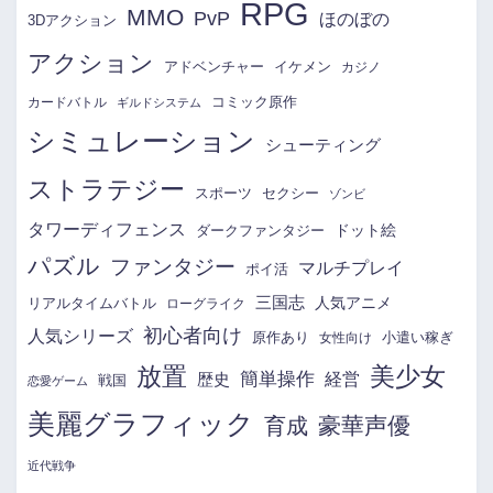
RPG
MMO
PvP
ほのぼの
3Dアクション
アクション
アドベンチャー
イケメン
カジノ
コミック原作
カードバトル
ギルドシステム
シミュレーション
シューティング
ストラテジー
スポーツ
セクシー
ゾンビ
タワーディフェンス
ドット絵
ダークファンタジー
パズル
ファンタジー
マルチプレイ
ポイ活
三国志
リアルタイムバトル
人気アニメ
ローグライク
初心者向け
人気シリーズ
原作あり
小遣い稼ぎ
女性向け
放置
美少女
簡単操作
経営
歴史
戦国
恋愛ゲーム
美麗グラフィック
育成
豪華声優
近代戦争