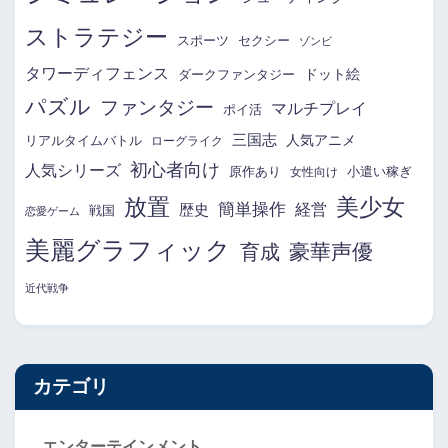
ストラテジー
スポーツ
セクシー
ゾンビ
タワーディフェンス
ドット絵
ダークファンタジー
パズル
ファンタジー
マルチプレイ
ポイ活
三国志
リアルタイムバトル
人気アニメ
ローグライク
初心者向け
人気シリーズ
原作あり
小遣い稼ぎ
女性向け
放置
美少女
簡単操作
経営
歴史
戦国
恋愛ゲーム
美麗グラフィック
育成
豪華声優
近代戦争
カテゴリ
エンターテインメント