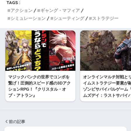
TAGS :
アクション
ギャング・マフィア
シミュレーション
シューティング
ストラテジー
マジックパンクの世界でコンボを
オンラインマルチ対戦と
繋げ！圧倒的スピード感の3Dアク
イムストラテジー要素が
ションRPG！『クリスタル・オ
ゾンビサバイバルゲーム
ブ・アトラン』
ムズデイ：ラストサバイ
前の記事