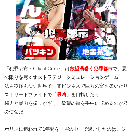
「犯罪都市：City of Crime」は
欲望渦巻く犯罪都市
で、悪
の限りを尽くす
ストラテジーシミュレーションゲーム
法も秩序もない世界で、闇ビジネスで巨万の富を築いたり
ストリートファイトで
「最凶」
を目指したり…
権力と暴力を振りかざし、欲望の街を手中に収めるのが君
の使命だ！
ポリスに追われて1年間を「塀の中」で過ごしたのは、ジ