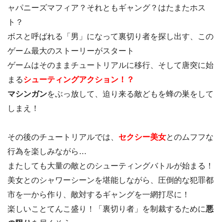
ャパニーズマフィア？それともギャング？はたまたホス
ト？
ボスと呼ばれる「男」になって裏切り者を探し出す、この
ゲーム最大のストーリーがスタート
ゲームはそのままチュートリアルに移行、そして唐突に始
まる
シューティングアクション！？
マシンガン
をぶっ放して、迫り来る敵どもを蜂の巣をして
しまえ！
その後のチュートリアルでは、
セクシー美女
とのムフフな
行為を楽しみながら…
またしても大量の敵とのシューティングバトルが始まる！
美女とのシャワーシーンを堪能しながら、圧倒的な犯罪都
市を一から作り、敵対するギャングを一網打尽に！
楽しいことてんこ盛り！「裏切り者」を制裁するために
悪