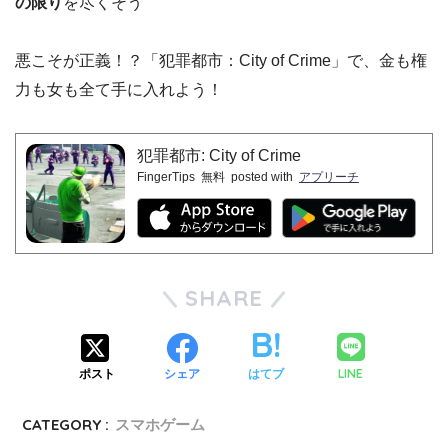
の限り
を尽くそう
悪こそが正義！？「犯罪都市：City of Crime」で、金も権
力も女も全て手に入れよう！
犯罪都市: City of Crime
FingerTips
無料
posted with
アプリーチ
SHARE
LINE
ポスト
シェア
はてブ
CATEGORY :
スマホゲーム