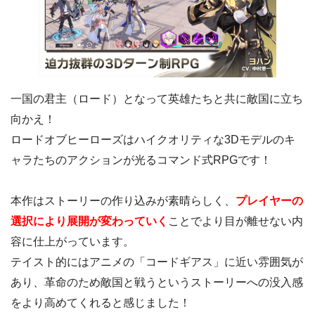
一国の君主（ロード）となって英雄たちと共に敵国に立ち
向かえ！
ロードオブヒーローズはハイクオリティな3Dモデルのキ
ャラたちのアクションが光るコマンド式RPGです！
本作はストーリーの作り込みが素晴らしく、
プレイヤーの
選択により展開が変わっていく
ことでより目が離せない内
容に仕上がっています。
テイスト的にはアニメの「コードギアス」に近い雰囲気が
あり、革命のため敵国と戦うというストーリーへの没入感
をより高めてくれると感じました！