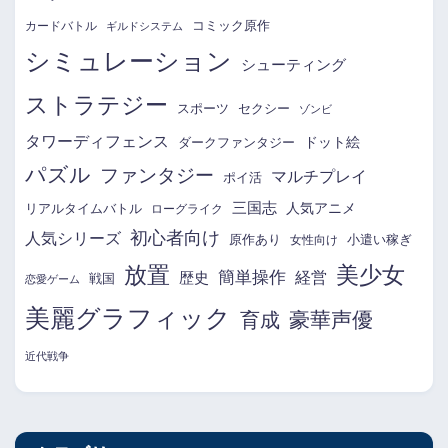
コミック原作
カードバトル
ギルドシステム
シミュレーション
シューティング
ストラテジー
スポーツ
セクシー
ゾンビ
タワーディフェンス
ドット絵
ダークファンタジー
パズル
ファンタジー
マルチプレイ
ポイ活
三国志
リアルタイムバトル
人気アニメ
ローグライク
初心者向け
人気シリーズ
原作あり
小遣い稼ぎ
女性向け
放置
美少女
簡単操作
経営
歴史
戦国
恋愛ゲーム
美麗グラフィック
育成
豪華声優
近代戦争