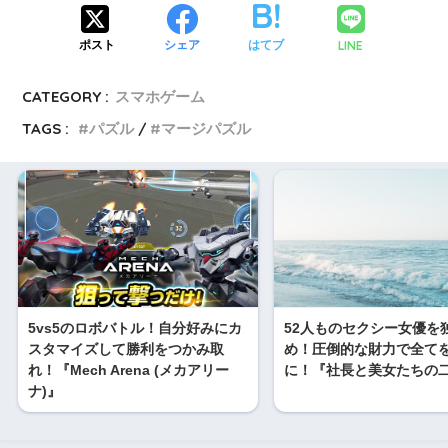
LINE
ポスト
シェア
はてブ
CATEGORY :
スマホゲーム
TAGS :
パズル
マージパズル
5vs5のロボバトル！自分好みにカ
52人ものセクシー女優を
スタマイズして勝利をつかみ取
め！圧倒的な財力で全て
れ！『Mech Arena (メカアリー
に！『社長と美女たちの
ナ)』