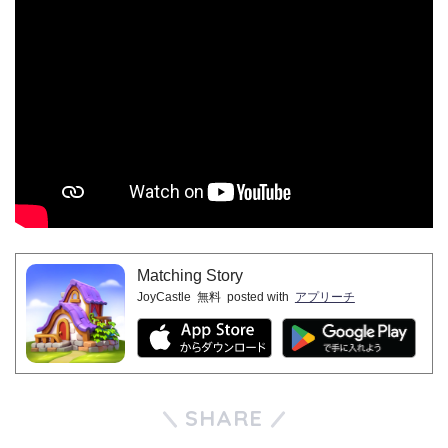
Matching Story
JoyCastle
無料
posted with
アプリーチ
SHARE