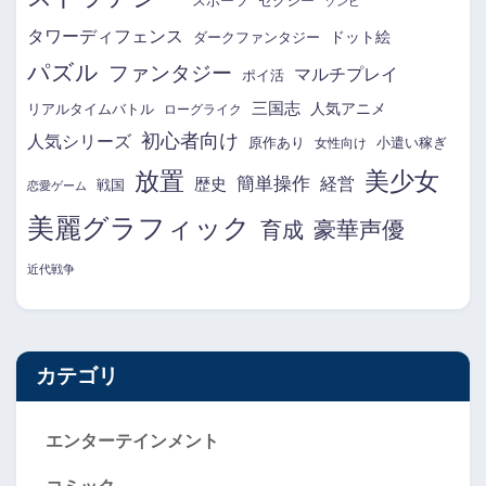
スポーツ
セクシー
ゾンビ
タワーディフェンス
ドット絵
ダークファンタジー
パズル
ファンタジー
マルチプレイ
ポイ活
三国志
リアルタイムバトル
人気アニメ
ローグライク
初心者向け
人気シリーズ
原作あり
小遣い稼ぎ
女性向け
放置
美少女
簡単操作
経営
歴史
戦国
恋愛ゲーム
美麗グラフィック
育成
豪華声優
近代戦争
カテゴリ
エンターテインメント