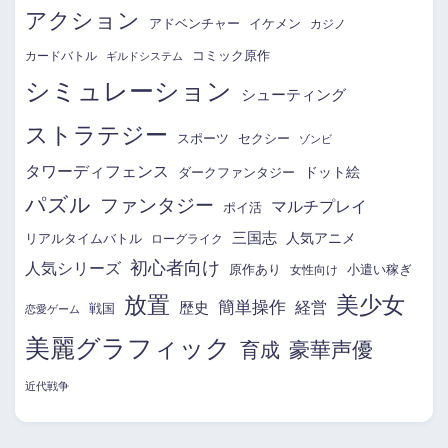
アクション
アドベンチャー
イケメン
カジノ
コミック原作
カードバトル
ギルドシステム
シミュレーション
シューティング
ストラテジー
スポーツ
セクシー
ゾンビ
タワーディフェンス
ドット絵
ダークファンタジー
パズル
ファンタジー
マルチプレイ
ポイ活
三国志
リアルタイムバトル
人気アニメ
ローグライク
初心者向け
人気シリーズ
原作あり
小遣い稼ぎ
女性向け
放置
美少女
簡単操作
経営
歴史
戦国
恋愛ゲーム
美麗グラフィック
育成
豪華声優
近代戦争