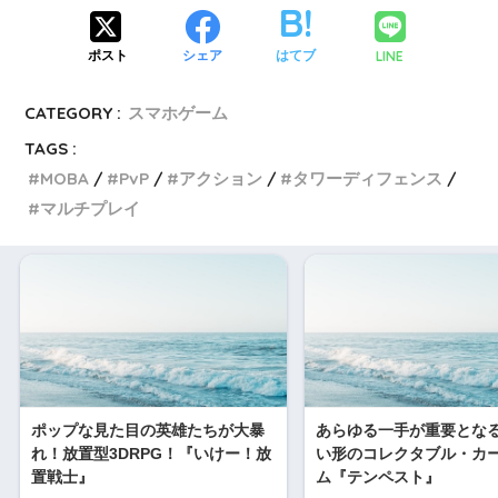
LINE
ポスト
シェア
はてブ
CATEGORY :
スマホゲーム
TAGS :
MOBA
PvP
アクション
タワーディフェンス
マルチプレイ
ポップな見た目の英雄たちが大暴
あらゆる一手が重要とな
れ！放置型3DRPG！『いけー！放
い形のコレクタブル・カ
置戦士』
ム『テンペスト』