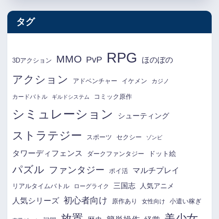
タグ
RPG
MMO
PvP
ほのぼの
3Dアクション
アクション
アドベンチャー
イケメン
カジノ
コミック原作
カードバトル
ギルドシステム
シミュレーション
シューティング
ストラテジー
スポーツ
セクシー
ゾンビ
タワーディフェンス
ドット絵
ダークファンタジー
パズル
ファンタジー
マルチプレイ
ポイ活
三国志
リアルタイムバトル
人気アニメ
ローグライク
初心者向け
人気シリーズ
原作あり
小遣い稼ぎ
女性向け
放置
美少女