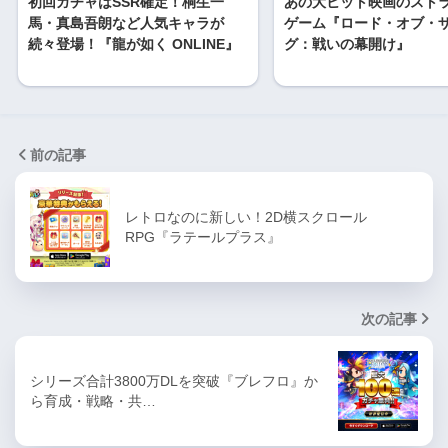
初回ガチャはSSR確定！桐生一
あの大ヒット映画のスト
馬・真島吾朗など人気キャラが
ゲーム『ロード・オブ・
続々登場！『龍が如く ONLINE』
グ：戦いの幕開け』
前の記事
レトロなのに新しい！2D横スクロール
RPG『ラテールプラス』
次の記事
シリーズ合計3800万DLを突破『ブレフロ』か
ら育成・戦略・共…