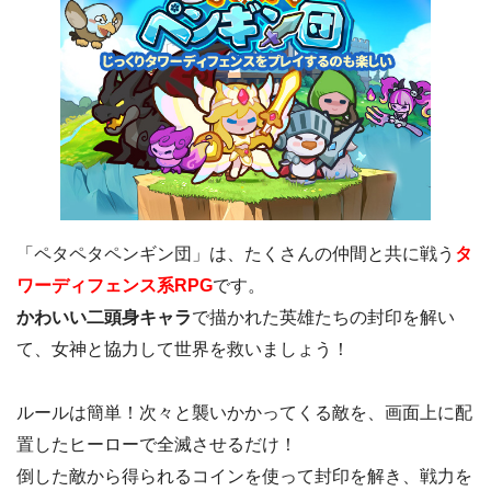
「ペタペタペンギン団」は、たくさんの仲間と共に戦う
タ
ワーディフェンス系RPG
です。
かわいい二頭身キャラ
で描かれた英雄たちの封印を解い
て、女神と協力して世界を救いましょう！
ルールは簡単！次々と襲いかかってくる敵を、画面上に配
置したヒーローで全滅させるだけ！
倒した敵から得られるコインを使って封印を解き、戦力を