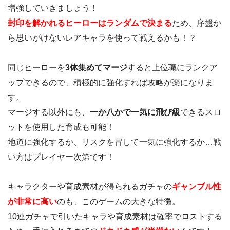
増強していきましょう！
封印を解かれるヒーローはランダムで決まる
ため、序盤か
ら思いがけないレアキャラを使って戦えるかも！？
同じヒーローを
3体集めてマージ
すると上位職にランクア
ップできるので、積極的に強化すれば攻略が楽になりま
す。
マージする以外にも、
一か八かで一気に飛び級
できるスロ
ットを使用した育成も可能！
地道に強化するか、リスクを冒して一気に強化するか…戦
い方はプレイヤー次第です！
キャラクターや育成素材が得られるガチャの
ギャンブル性
が非常に高い
のも、このゲームの大きな特徴。
10連ガチャで引いたキャラや育成素材は確率でロストする