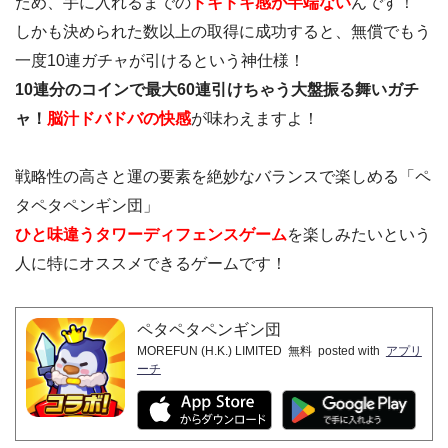
ため、手に入れるまでの
ドキドキ感が半端ない
んです！
しかも決められた数以上の取得に成功すると、無償でもう
一度10連ガチャが引けるという神仕様！
10連分のコインで最大60連引けちゃう大盤振る舞いガチ
ャ！
脳汁ドバドバの快感
が味わえますよ！
戦略性の高さと運の要素を絶妙なバランスで楽しめる「ペ
タペタペンギン団」
ひと味違うタワーディフェンスゲーム
を楽しみたいという
人に特にオススメできるゲームです！
ペタペタペンギン団
MOREFUN (H.K.) LIMITED
無料
posted with
アプリ
ーチ