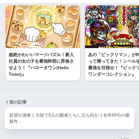
超絶かわいいマージパズル！新入
あの「ビックリマン」がR
社員の女の子を最強幹部に昇格さ
って帰ってきた！シール
せよう！『ハロータウン(Hello
最強を目指せ！『ビック
Town)』
ワンダーコレクション』
前の記事
欲望が渦巻く大陸で3人の覇者たちに立ち向かう名作RPGの最
新作…