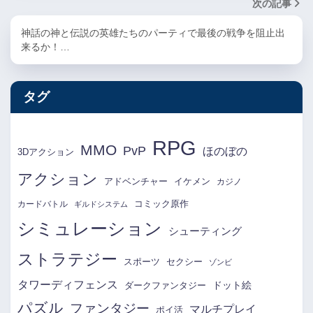
次の記事
神話の神と伝説の英雄たちのパーティで最後の戦争を阻止出
来るか！…
タグ
RPG
MMO
PvP
ほのぼの
3Dアクション
アクション
アドベンチャー
イケメン
カジノ
コミック原作
カードバトル
ギルドシステム
シミュレーション
シューティング
ストラテジー
スポーツ
セクシー
ゾンビ
タワーディフェンス
ドット絵
ダークファンタジー
パズル
ファンタジー
マルチプレイ
ポイ活