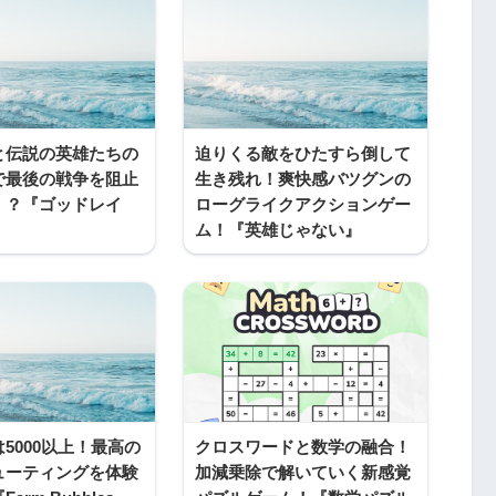
と伝説の英雄たちの
迫りくる敵をひたすら倒して
で最後の戦争を阻止
生き残れ！爽快感バツグンの
！？『ゴッドレイ
ローグライクアクションゲー
ム！『英雄じゃない』
5000以上！最高の
クロスワードと数学の融合！
ューティングを体験
加減乗除で解いていく新感覚