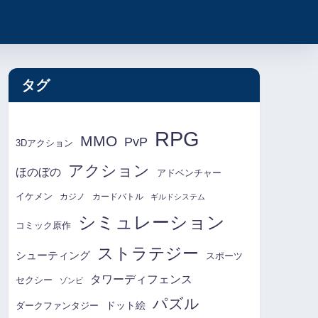
タグ
RPG
MMO
PvP
3Dアクション
アクション
ほのぼの
アドベンチャー
イケメン
カジノ
カードバトル
ギルドシステム
シミュレーション
コミック原作
ストラテジー
シューティング
スポーツ
タワーディフェンス
セクシー
ゾンビ
パズル
ドット絵
ダークファンタジー