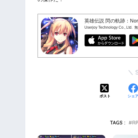
英雄伝説 閃の軌跡：North
Userjoy Technology Co., Ltd.
無
ポスト
シェ
TAGS :
R