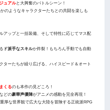
ジュアル
と大興奮のバトルシーン！
るかのようなキャラクターたちとの共闘を楽しも
ルアップと一括装備、そして特性に応じてマス配
る
ド派手なスキル
か炸裂！もちろん手動でも自動
クターたちが繰り広げる、ハイスピード＆オート
まくる
のも本作の見どころ！
などの
豪華声優陣
がアニメの感動を完全再現！
r」は、重厚な世界観で広大な大陸を冒険する正統派RPG