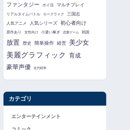
ファンタジー
マルチプレイ
ポイ活
三国志
リアルタイムバトル
ローグライク
初心者向け
人気シリーズ
人気アニメ
原作あり
小遣い稼ぎ
戦国
女性向け
恋愛ゲーム
放置
美少女
簡単操作
経営
歴史
美麗グラフィック
育成
豪華声優
近代戦争
カテゴリ
エンターテインメント
コミック