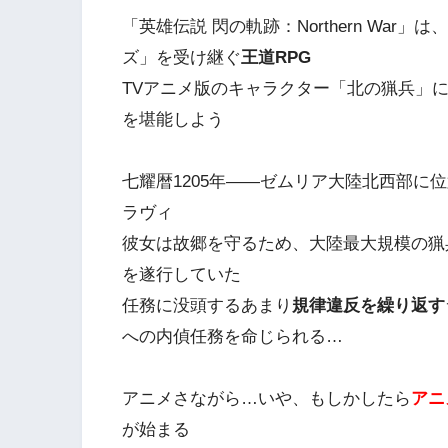
「英雄伝説 閃の軌跡：Northern Wa
ズ」を受け継ぐ
王道RPG
TVアニメ版のキャラクター「北の猟兵」
を堪能しよう
七耀暦1205年――ゼムリア大陸北西部に
ラヴィ
彼女は故郷を守るため、大陸最大規模の猟
を遂行していた
任務に没頭するあまり
規律違反を繰り返す
への内偵任務を命じられる…
アニメさながら…いや、もしかしたら
アニ
が始まる