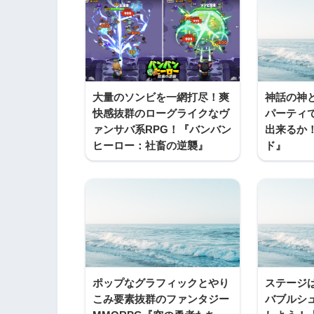
大量のソンビを一網打尽！爽
神話の神
快感抜群のローグライクなヴ
パーティ
ァンサバ系RPG！『バンバン
出来るか
ヒーロー：社畜の逆襲』
ド』
ポップなグラフィックとやり
ステージは
こみ要素抜群のファンタジー
バブルシ