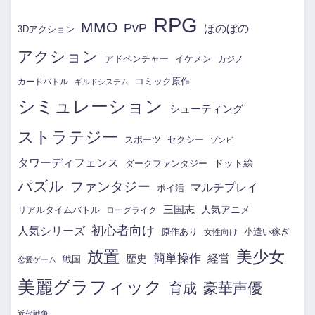
RPG
MMO
PvP
ほのぼの
3Dアクション
アクション
アドベンチャー
イケメン
カジノ
コミック原作
カードバトル
ギルドシステム
シミュレーション
シューティング
ストラテジー
スポーツ
セクシー
ゾンビ
タワーディフェンス
ドット絵
ダークファンタジー
パズル
ファンタジー
マルチプレイ
ポイ活
三国志
リアルタイムバトル
人気アニメ
ローグライク
初心者向け
人気シリーズ
原作あり
小遣い稼ぎ
女性向け
放置
美少女
簡単操作
経営
歴史
戦国
恋愛ゲーム
美麗グラフィック
育成
豪華声優
近代戦争