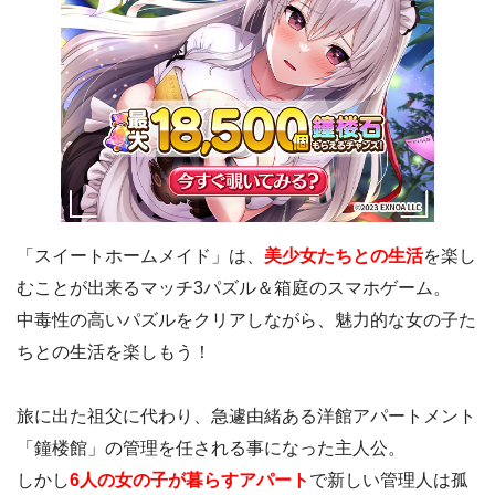
「スイートホームメイド」は、
美少女たちとの生活
を楽し
むことが出来るマッチ3パズル＆箱庭のスマホゲーム。
中毒性の高いパズルをクリアしながら、魅力的な女の子た
ちとの生活を楽しもう！
旅に出た祖父に代わり、急遽由緒ある洋館アパートメント
「鐘楼館」の管理を任される事になった主人公。
しかし
6人の女の子が暮らすアパート
で新しい管理人は孤