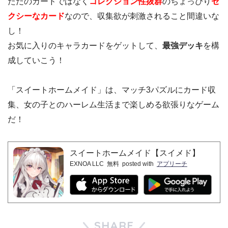
ただのカードではなく
コレクション性抜群
のちょっぴり
セ
クシーなカード
なので、収集欲が刺激されること間違いな
し！
お気に入りのキャラカードをゲットして、
最強デッキ
を構
成していこう！
「スイートホームメイド」は、マッチ3パズルにカード収
集、女の子とのハーレム生活まで楽しめる欲張りなゲーム
だ！
スイートホームメイド【スイメド】
EXNOA LLC
無料
posted with
アプリーチ
SHARE