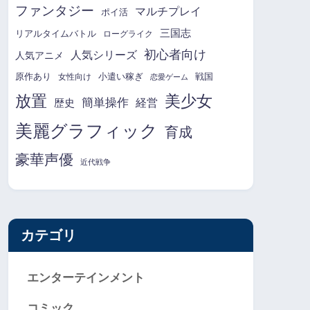
ファンタジー
マルチプレイ
ポイ活
三国志
リアルタイムバトル
ローグライク
初心者向け
人気シリーズ
人気アニメ
原作あり
小遣い稼ぎ
戦国
女性向け
恋愛ゲーム
放置
美少女
簡単操作
経営
歴史
美麗グラフィック
育成
豪華声優
近代戦争
カテゴリ
エンターテインメント
コミック