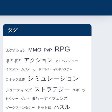
タグ
RPG
MMO
PvP
3Dアクション
アクション
ほのぼの
アドベンチャー
イケメン
カジノ
カードバトル
ギルドシステム
シミュレーション
コミック原作
ストラテジー
シューティング
スポーツ
タワーディフェンス
セクシー
ゾンビ
パズル
ドット絵
ダークファンタジー