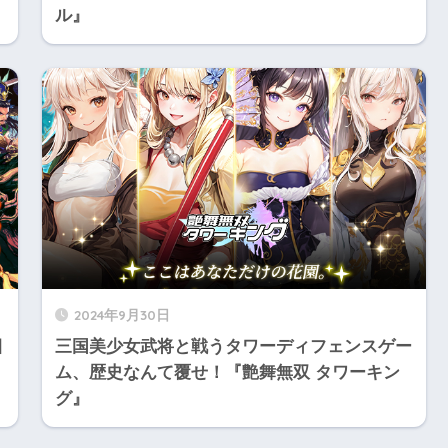
ル』
2024年9月30日
目
三国美少女武将と戦うタワーディフェンスゲー
ム、歴史なんて覆せ！『艶舞無双 タワーキン
グ』