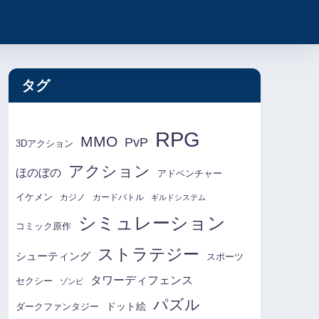
タグ
RPG
MMO
PvP
3Dアクション
アクション
ほのぼの
アドベンチャー
イケメン
カジノ
カードバトル
ギルドシステム
シミュレーション
コミック原作
ストラテジー
シューティング
スポーツ
タワーディフェンス
セクシー
ゾンビ
パズル
ドット絵
ダークファンタジー