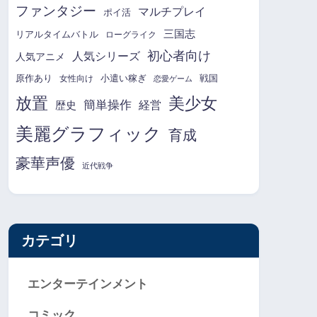
ファンタジー
マルチプレイ
ポイ活
三国志
リアルタイムバトル
ローグライク
初心者向け
人気シリーズ
人気アニメ
原作あり
小遣い稼ぎ
戦国
女性向け
恋愛ゲーム
放置
美少女
簡単操作
経営
歴史
美麗グラフィック
育成
豪華声優
近代戦争
カテゴリ
エンターテインメント
コミック