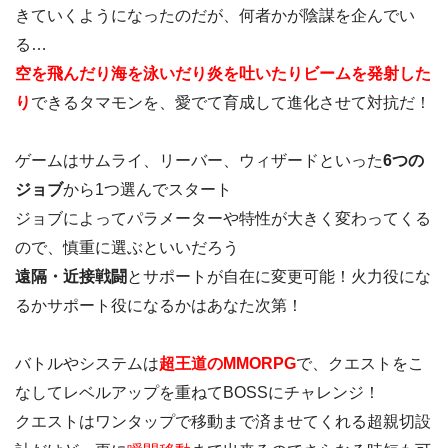
きていくようになったのだが、何者かが陰謀を企んでい
る…
空を飛んだり海を泳いだり炎を吐いたりビームを発射した
り
できるタマモンを、愛でて育成して進化させて対抗だ！
ゲームはサムライ、リーバー、ウィザードといった
6つの
ジョブ
から1つ選んでスタート
ジョブによってパラメーターや特性が大きく変わってくる
ので、慎重に選ぶといいだろう
遠隔・近接戦闘
とサポートが自在に変更可能！火力役にな
るかサポート役になるかはあなた次第！
バトルやシステムは
超王道のMMORPG
で、クエストをこ
なしてレベルアップを重ねてBOSSにチャレンジ！
クエストはワンタップで移動まで済ませてくれる超親切設