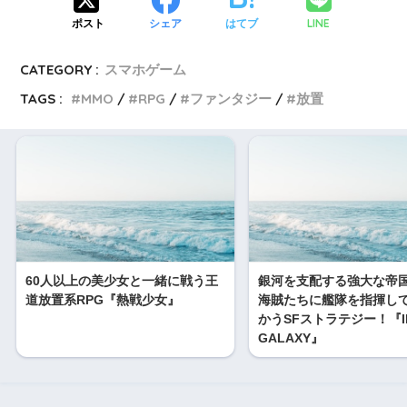
LINE
ポスト
シェア
はてブ
CATEGORY :
スマホゲーム
TAGS :
MMO
RPG
ファンタジー
放置
60人以上の美少女と一緒に戦う王
銀河を支配する強大な帝
道放置系RPG『熱戦少女』
海賊たちに艦隊を指揮し
かうSFストラテジー！『INF
GALAXY』