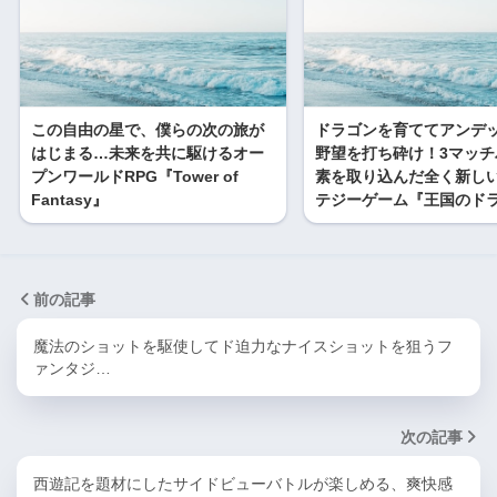
この自由の星で、僕らの次の旅が
ドラゴンを育ててアンデ
はじまる…未来を共に駆けるオー
野望を打ち砕け！3マッチ
プンワールドRPG『Tower of
素を取り込んだ全く新し
Fantasy』
テジーゲーム『王国のド
前の記事
魔法のショットを駆使してド迫力なナイスショットを狙うフ
ァンタジ…
次の記事
西遊記を題材にしたサイドビューバトルが楽しめる、爽快感