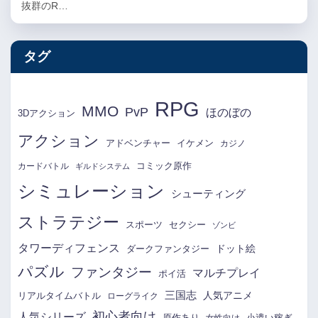
抜群のR…
タグ
RPG
MMO
PvP
ほのぼの
3Dアクション
アクション
アドベンチャー
イケメン
カジノ
コミック原作
カードバトル
ギルドシステム
シミュレーション
シューティング
ストラテジー
スポーツ
セクシー
ゾンビ
タワーディフェンス
ドット絵
ダークファンタジー
パズル
ファンタジー
マルチプレイ
ポイ活
三国志
リアルタイムバトル
人気アニメ
ローグライク
初心者向け
人気シリーズ
原作あり
小遣い稼ぎ
女性向け