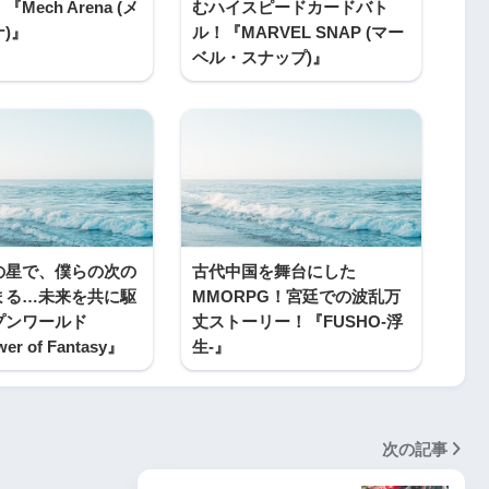
Mech Arena (メ
むハイスピードカードバト
)』
ル！『MARVEL SNAP (マー
ベル・スナップ)』
の星で、僕らの次の
古代中国を舞台にした
まる…未来を共に駆
MMORPG！宮廷での波乱万
プンワールド
丈ストーリー！『FUSHO-浮
r of Fantasy』
生-』
次の記事