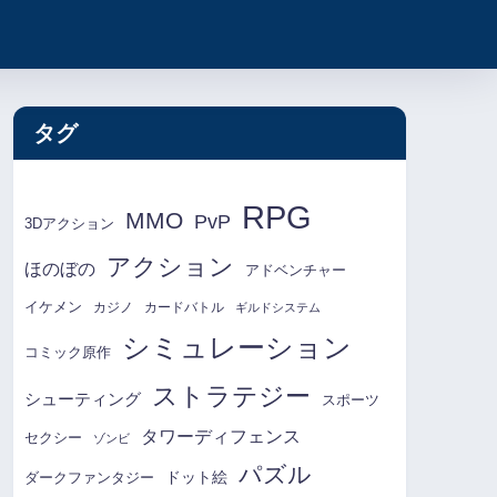
タグ
RPG
MMO
PvP
3Dアクション
アクション
ほのぼの
アドベンチャー
イケメン
カジノ
カードバトル
ギルドシステム
シミュレーション
コミック原作
ストラテジー
シューティング
スポーツ
タワーディフェンス
セクシー
ゾンビ
パズル
ドット絵
ダークファンタジー