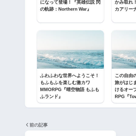
になって登場！『英雄伝説 閃
かみ取れ！『
の軌跡：Northern War』
カアリーナ
ふわふわな世界へようこそ！
この自由
もふもふを楽しむ激カワ
旅がはじ
MMORPG『晴空物語 もふも
けるオー
ふランド』
RPG『Towe
前の記事