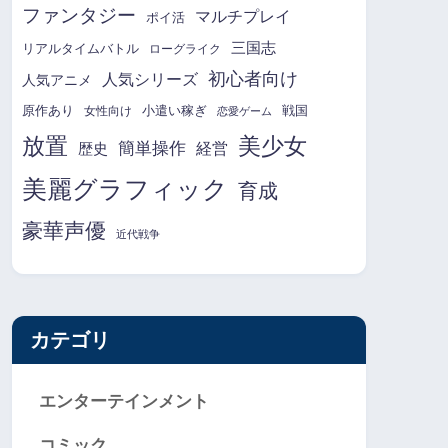
ファンタジー
マルチプレイ
ポイ活
三国志
リアルタイムバトル
ローグライク
初心者向け
人気シリーズ
人気アニメ
原作あり
小遣い稼ぎ
戦国
女性向け
恋愛ゲーム
放置
美少女
簡単操作
経営
歴史
美麗グラフィック
育成
豪華声優
近代戦争
カテゴリ
エンターテインメント
コミック