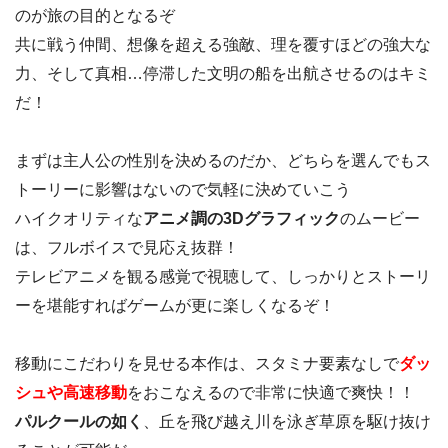
のが旅の目的となるぞ
共に戦う仲間、想像を超える強敵、理を覆すほどの強大な
力、そして真相…停滞した文明の船を出航させるのはキミ
だ！
まずは主人公の性別を決めるのだか、どちらを選んでもス
トーリーに影響はないので気軽に決めていこう
ハイクオリティな
アニメ調の3Dグラフィック
のムービー
は、フルボイスで見応え抜群！
テレビアニメを観る感覚で視聴して、しっかりとストーリ
ーを堪能すればゲームが更に楽しくなるぞ！
移動にこだわりを見せる本作は、スタミナ要素なしで
ダッ
シュや高速移動
をおこなえるので非常に快適で爽快！！
パルクールの如く
、丘を飛び越え川を泳ぎ草原を駆け抜け