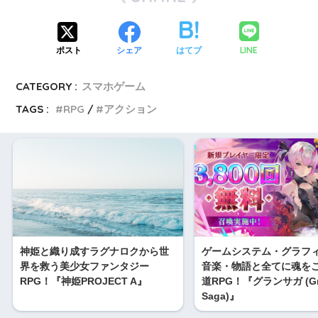
LINE
ポスト
シェア
はてブ
CATEGORY :
スマホゲーム
TAGS :
RPG
アクション
神姫と織り成すラグナロクから世
ゲームシステム・グラフ
界を救う美少女ファンタジー
音楽・物語と全てに魂を
RPG！『神姫PROJECT A』
道RPG！『グランサガ (Gr
Saga)』