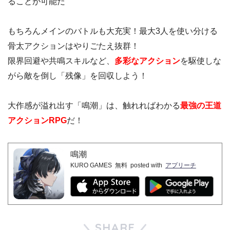
ることが可能だ
もちろんメインのバトルも大充実！最大3人を使い分ける
骨太アクションはやりごたえ抜群！
限界回避や共鳴スキルなど、
多彩なアクション
を駆使しな
がら敵を倒し「残像」を回収しよう！
大作感が溢れ出す「鳴潮」は、触れればわかる
最強の王道
アクションRPG
だ！
鳴潮
KURO GAMES
無料
posted with
アプリーチ
SHARE