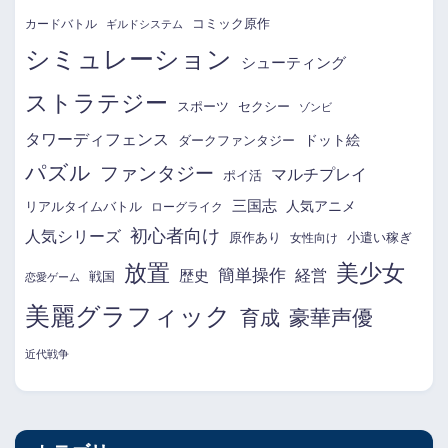
コミック原作
カードバトル
ギルドシステム
シミュレーション
シューティング
ストラテジー
スポーツ
セクシー
ゾンビ
タワーディフェンス
ドット絵
ダークファンタジー
パズル
ファンタジー
マルチプレイ
ポイ活
三国志
リアルタイムバトル
人気アニメ
ローグライク
初心者向け
人気シリーズ
原作あり
小遣い稼ぎ
女性向け
放置
美少女
簡単操作
経営
歴史
戦国
恋愛ゲーム
美麗グラフィック
育成
豪華声優
近代戦争