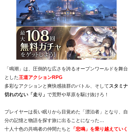
「鳴潮」は、圧倒的な広さを誇るオープンワールドを舞台
とした
王道アクションRPG
多彩なアクションと爽快感抜群のバトル、そして
スタミナ
切れのない「走り」
で荒野や草原を駆け抜けろ！
プレイヤーは長い眠りから目覚めた「漂泊者」となり、自
分の記憶と物語を探す旅に出ることになった…
十人十色の共鳴者の仲間たちと
「悲鳴」を乗り越えていく