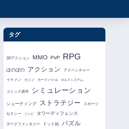
タグ
RPG
MMO
PvP
3Dアクション
アクション
ほのぼの
アドベンチャー
イケメン
カジノ
カードバトル
ギルドシステム
シミュレーション
コミック原作
ストラテジー
シューティング
スポーツ
タワーディフェンス
セクシー
ゾンビ
パズル
ドット絵
ダークファンタジー