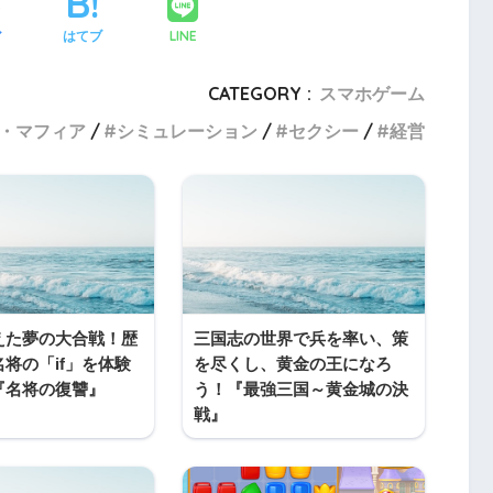
LINE
ア
はてブ
CATEGORY :
スマホゲーム
・マフィア
シミュレーション
セクシー
経営
えた夢の大合戦！歴
三国志の世界で兵を率い、策
将の「if」を体験
を尽くし、黄金の王になろ
『名将の復讐』
う！『最強三国～黄金城の決
戦』