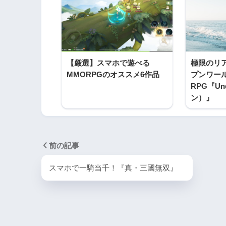
【厳選】スマホで遊べる
極限のリ
MMORPGのオススメ6作品
プンワー
RPG『U
ン）』
前の記事
スマホで一騎当千！『真・三國無‪双』‬