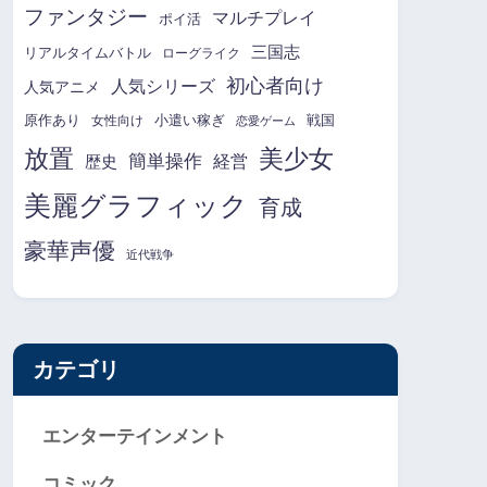
ファンタジー
マルチプレイ
ポイ活
三国志
リアルタイムバトル
ローグライク
初心者向け
人気シリーズ
人気アニメ
原作あり
小遣い稼ぎ
戦国
女性向け
恋愛ゲーム
放置
美少女
簡単操作
経営
歴史
美麗グラフィック
育成
豪華声優
近代戦争
カテゴリ
エンターテインメント
コミック