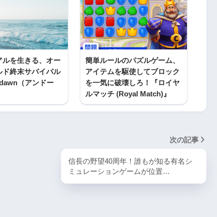
アルを生きる、オー
簡単ルールのパズルゲーム、
ルド終末サバイバル
アイテムを駆使してブロック
ndawn（アンドー
を一気に破壊しろ！『ロイヤ
ルマッチ (Royal Match)』
次の記事
信長の野望40周年！誰もが知る有名シ
ミュレーションゲームが位置…