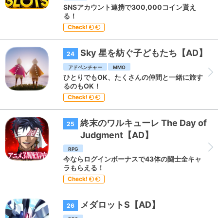
SNSアカウント連携で300,000コイン貰え
る！
Check!
Sky 星を紡ぐ子どもたち【AD】
24
アドベンチャー
MMO
ひとりでもOK、たくさんの仲間と一緒に旅す
るのもOK！
Check!
終末のワルキューレ The Day of
25
Judgment【AD】
RPG
今ならログインボーナスで43体の闘士全キャ
ラもらえる！
Check!
メダロットS【AD】
26