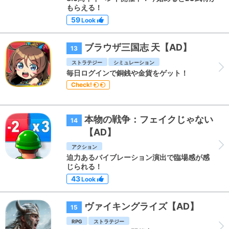
もらえる！
59
Look
ブラウザ三国志 天【AD】
13
ストラテジー
シミュレーション
毎日ログインで銅銭や金貨をゲット！
Check!
本物の戦争：フェイクじゃない
14
【AD】
アクション
迫力あるバイブレーション演出で臨場感が感
じられる！
43
Look
ヴァイキングライズ【AD】
15
RPG
ストラテジー