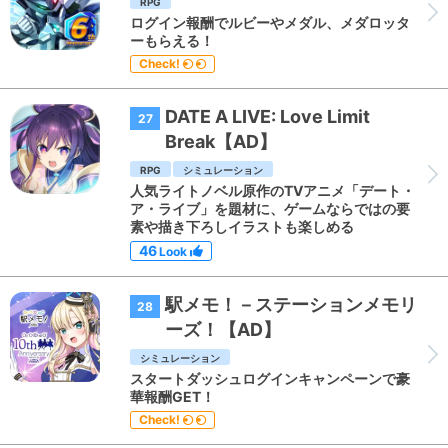
RPG
ログイン報酬でルビーやメダル、メダロッタ
ーもらえる！
Check!
DATE A LIVE: Love Limit
27
Break【AD】
RPG
シミュレーション
人気ライトノベル原作のTVアニメ「デート・
ア・ライブ」を題材に、ゲームならではの要
素や描き下ろしイラストも楽しめる
46
Look
駅メモ！－ステーションメモリ
28
ーズ！【AD】
シミュレーション
スタートダッシュログインキャンペーンで豪
華報酬GET！
Check!