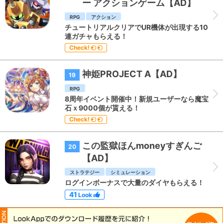
ー アクションゲーム【AD】
RPG
アクション
チュートリアルクリアでUR機体が出現する10
連ガチャもらえる！
Check!
神姫PROJECT A【AD】
19
RPG
8周年イベント開催中！新規ユーザーなら魔宝
石ｘ9000個が貰える！
Check!
この監獄ほんmoneyすぎんご
20
【AD】
ストラテジー
シミュレーション
ログインボーナスで大量のダイヤもらえる！
41
Look