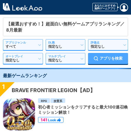
【厳選おすすめ！】超面白い無料ゲームアプリランキング／
8月最新
アプリジャンル
DL数
評価点
オートプレイ
マルチプレイ
アプリを検索
最新ゲームランキング
1
BRAVE FRONTIER LEGION【AD】
RPG
放置系
初心者ミッションをクリアすると最大100連召喚
ミッション解放！
141
Look