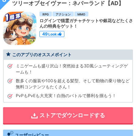
ツリーオブセイヴァー：ネバーランド【AD】
RPG
アクション
MMO
ログインで猫霊ガチャチケットや銀花などたくさ
んの特典をゲット！
49
Look
このアプリのオススメポイント
ミニゲームも盛り沢山！突然始まる3D風シューティングゲ
ームも！
数多くの服装や100を超える髪型、そして動物の乗り物など
無料コンテンツもたくさん！
PvPもPvEも大充実！白熱のバトルで勝利を掴もう！
ストアでダウンロードする
ユーザーレビュー