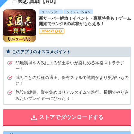
三國志 真戦【AD】
ストラテジー
シミュレーション
新サーバー解放！イベント・豪華特典も！ゲーム
開始でランク5の武将がもらえる！
Check!
このアプリのオススメポイント
領地獲得や内政による領土争いが楽しめる本格ストラテジ
ー！
武将ごとの兵種の適正、保有スキルで戦闘がより奥深いもの
に！
施設の建築、資材集めはリアルタイムで進行。長期でやり込
みたいプレイヤーにぴったり！
ストアでダウンロードする