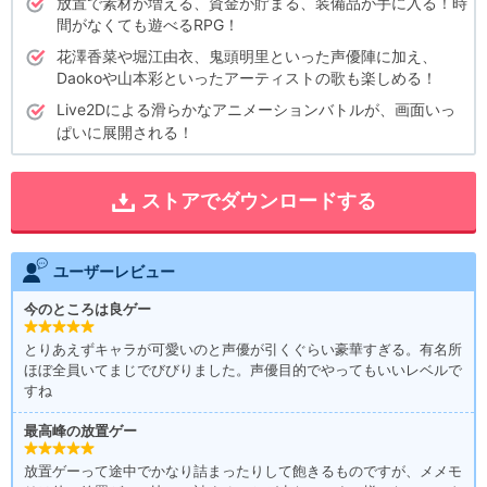
放置で素材が増える、資金が貯まる、装備品が手に入る！時
間がなくても遊べるRPG！
花澤香菜や堀江由衣、鬼頭明里といった声優陣に加え、
Daokoや山本彩といったアーティストの歌も楽しめる！
Live2Dによる滑らかなアニメーションバトルが、画面いっ
ぱいに展開される！
ストアでダウンロードする
ユーザーレビュー
今のところは良ゲー
とりあえずキャラが可愛いのと声優が引くぐらい豪華すぎる。有名所
ほぼ全員いてまじでびびりました。声優目的でやってもいいレベルで
すね
最高峰の放置ゲー
放置ゲーって途中でかなり詰まったりして飽きるものですが、メメモ