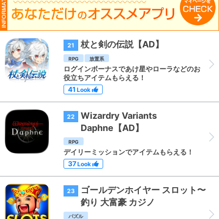
杖と剣の伝説【AD】
21
RPG
放置系
ログインボーナスであけ星やローラなどのお
役立ちアイテムもらえる！
41
Look
Wizardry Variants
22
Daphne【AD】
RPG
デイリーミッションでアイテムもらえる！
37
Look
ゴールデンホイヤー スロット〜
23
釣り 大富豪 カジノ
パズル