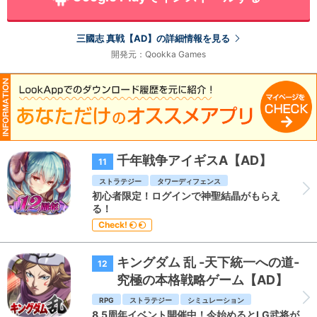
三國志 真戦【AD】の詳細情報を見る
開発元：Qookka Games
千年戦争アイギスA【AD】
11
ストラテジー
タワーディフェンス
初心者限定！ログインで神聖結晶がもらえ
る！
Check!
キングダム 乱 -天下統一への道-
12
究極の本格戦略ゲーム【AD】
RPG
ストラテジー
シミュレーション
8.5周年イベント開催中！今始めるとLG武将が