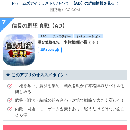
ドゥームズデイ：ラストサバイバー【AD】の詳細情報を見る
開発元：IGG.COM
7
信長の野望 真戦【AD】
RPG
ストラテジー
シミュレーション
星5武将4名、小判報酬が貰える！
45
Look
このアプリのオススメポイント
土地を奪い、資源を集め、戦況を動かす本格陣取りバトルを
楽しめる
武将・戦法・編成の組み合わせ次第で戦略が大きく変わる！
内政・同盟・ミニゲーム要素もあり、戦うだけではない面白
さも◎