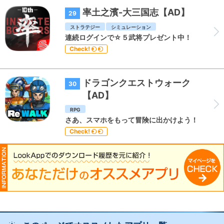
率土之濱-大三国志【AD】
29
ストラテジー
シミュレーション
連続ログインで☆５武将プレゼント中！
Check!
ドラゴンクエストウォーク
30
【AD】
RPG
さあ、スマホをもって冒険に出かけよう！
Check!