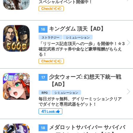
スペシャルイベント開催中！
Check!
キングダム 頂天【AD】
16
ストラテジー
シミュレーション
「リリース記念頂天への一歩」を開催中！☆3
確定武将ガチャ券や金など豪華報酬がもらえ
る！
Check!
少女ウォーズ: 幻想天下統一戦
17
【AD】
RPG
シミュレーション
毎日ガチャ無料、デイリーミッションクリア
でダイヤと専用武器をゲット！
41
Look
メダロットサバイバー サバイバ
18