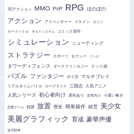
RPG
MMO
PvP
ほのぼの
3Dアクション
アクション
アドベンチャー
イケメン
カジノ
コミック原作
カードバトル
ギルドシステム
シミュレーション
シューティング
ストラテジー
スポーツ
セクシー
ゾンビ
タワーディフェンス
ドット絵
ダークファンタジー
パズル
ファンタジー
マルチプレイ
ポイ活
三国志
リアルタイムバトル
人気アニメ
ローグライク
初心者向け
人気シリーズ
原作あり
小遣い稼ぎ
女性向け
放置
美少女
簡単操作
経営
歴史
戦国
恋愛ゲーム
美麗グラフィック
育成
豪華声優
近代戦争