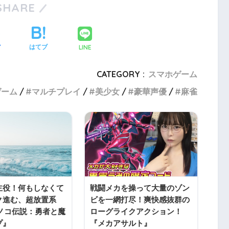
SHARE
LINE
ア
はてブ
CATEGORY :
スマホゲーム
ゲーム
マルチプレイ
美少女
豪華声優
麻雀
主役！何もしなくて
戦闘メカを操って大量のゾン
ク進む、超放置系
ビを一網打尽！爽快感抜群の
キノコ伝説：勇者と魔
ローグライクアクション！
プ』
『メカアサルト』