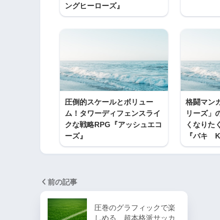
ングヒーローズ』
圧倒的スケールとボリュー
格闘マン
ム！タワーディフェンスライ
リーズ」
クな戦略RPG『アッシュエコ
くなりた
ーズ』
『バキ KI
前の記事
圧巻のグラフィックで楽
しめる、超本格派サッカ