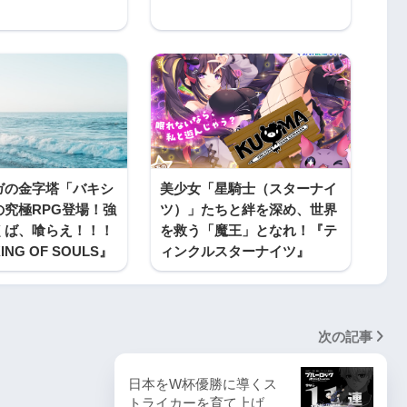
ガの金字塔「バキシ
美少女「星騎士（スターナイ
の究極RPG登場！強
ツ）」たちと絆を深め、世界
くば、喰らえ！！！
を救う「魔王」となれ！『テ
NG OF SOULS』
ィンクルスターナイツ』
次の記事
日本をW杯優勝に導くス
トライカーを育て上げ