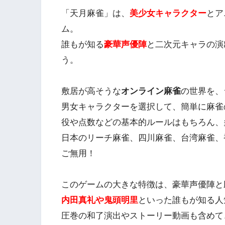
「天月麻雀」は、
美少女キャラクター
とア
ム。
誰もが知る
豪華声優陣
と二次元キャラの演
う。
敷居が高そうな
オンライン麻雀
の世界を、
男女キャラクターを選択して、簡単に麻雀
役や点数などの基本的ルールはもちろん、
日本のリーチ麻雀、四川麻雀、台湾麻雀、
ご無用！
このゲームの大きな特徴は、豪華声優陣と
内田真礼や鬼頭明里
といった誰もが知る人
圧巻の和了演出やストーリー動画も含めて