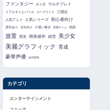
ファンタジー
マルチプレイ
ポイ活
三国志
リアルタイムバトル
ローグライク
初心者向け
人気シリーズ
人気アニメ
原作あり
小遣い稼ぎ
戦国
女性向け
恋愛ゲーム
放置
美少女
簡単操作
経営
歴史
美麗グラフィック
育成
豪華声優
近代戦争
カテゴリ
エンターテインメント
コミック