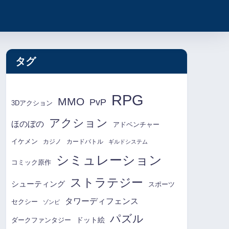
タグ
RPG
MMO
PvP
3Dアクション
アクション
ほのぼの
アドベンチャー
イケメン
カジノ
カードバトル
ギルドシステム
シミュレーション
コミック原作
ストラテジー
シューティング
スポーツ
タワーディフェンス
セクシー
ゾンビ
パズル
ドット絵
ダークファンタジー