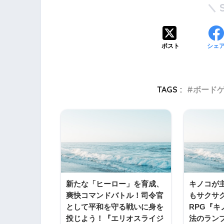
ポスト
シェ
TAGS :
ボード
新たな「ヒーロー」を育成、
キノコが
爽快コマンドバトル！司令官
もサクサ
として平和を守る戦いに身を
RPG『
投じよう！『エリオスライジ
法のラン