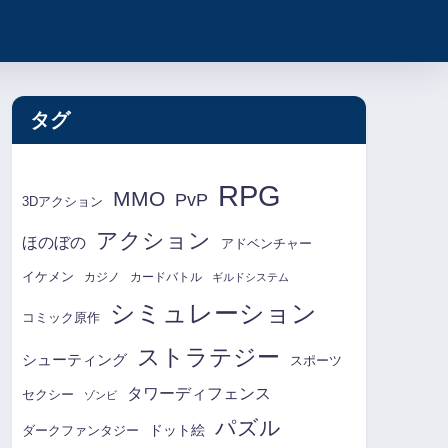
タグ
RPG
MMO
PvP
3Dアクション
アクション
ほのぼの
アドベンチャー
イケメン
カジノ
カードバトル
ギルドシステム
シミュレーション
コミック原作
ストラテジー
シューティング
スポーツ
タワーディフェンス
セクシー
ゾンビ
パズル
ドット絵
ダークファンタジー