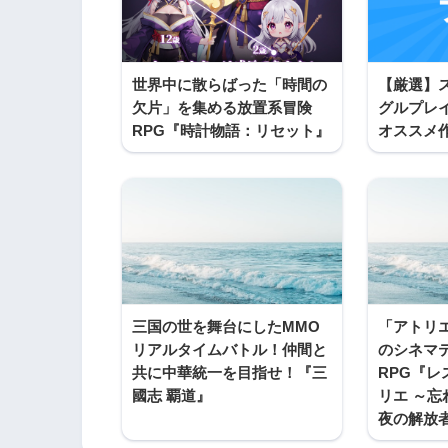
世界中に散らばった「時間の
【厳選】
欠片」を集める放置系冒険
グルプレ
RPG『時計物語：リセット』
オススメ
三国の世を舞台にしたMMO
「アトリ
リアルタイムバトル！仲間と
のシネマ
共に中華統一を目指せ！『三
RPG『
國志 覇道』
リエ ～
夜の解放