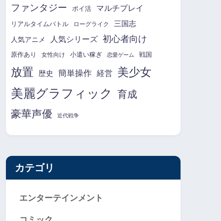
ファンタジー
マルチプレイ
ポイ活
三国志
リアルタイムバトル
ローグライク
初心者向け
人気シリーズ
人気アニメ
原作あり
小遣い稼ぎ
戦国
女性向け
恋愛ゲーム
放置
美少女
簡単操作
経営
歴史
美麗グラフィック
育成
豪華声優
近代戦争
カテゴリ
エンターテインメント
コミック