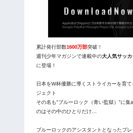
累計発行部数
1600万部
突破！
週刊少年マガジンで連載中の
大人気サッカ
に登場！
日本をW杯優勝に導くストライカーを育て
ジェクト
その名も”ブルーロック（青い監獄）”に集
のはその中のひとりだけ…
ブルーロックのアシスタントとなったプレ