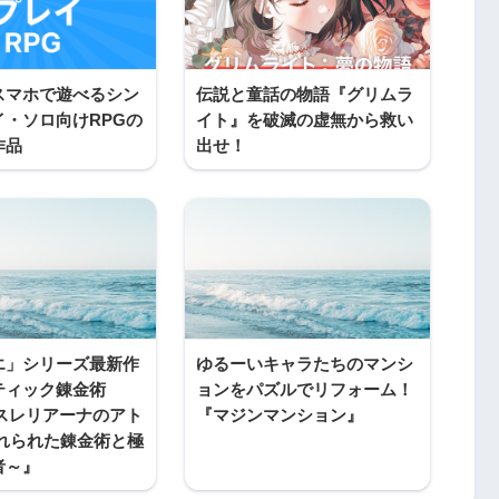
スマホで遊べるシン
伝説と童話の物語『グリムラ
イ・ソロ向けRPGの
イト』を破滅の虚無から救い
作品
出せ！
エ」シリーズ最新作
ゆるーいキャラたちのマンシ
ティック錬金術
ョンをパズルでリフォーム！
レスレリアーナのアト
『マジンマンション』
忘れられた錬金術と極
者～』