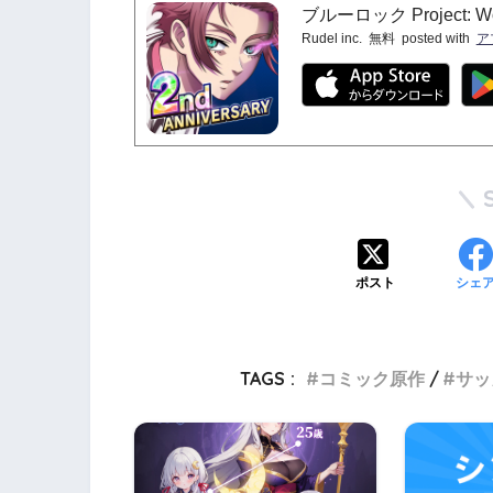
ブルーロック Project: Wo
Rudel inc.
無料
posted with
ア
ポスト
シェ
TAGS :
コミック原作
サッ