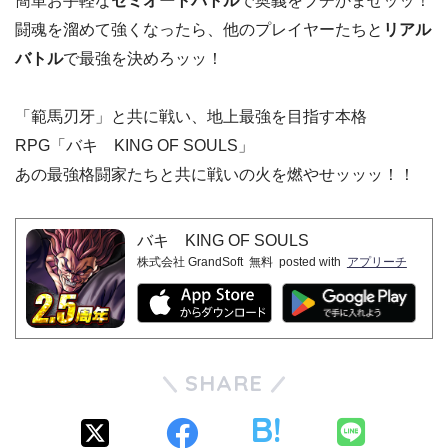
簡単お手軽な
セミオートバトル
で奥義をブチかませッッ！
闘魂を溜めて強くなったら、他のプレイヤーたちと
リアル
バトル
で最強を決めろッッ！
「範馬刃牙」と共に戦い、地上最強を目指す本格
RPG「バキ KING OF SOULS」
あの最強格闘家たちと共に戦いの火を燃やせッッッ！！
バキ KING OF SOULS
株式会社 GrandSoft
無料
posted with
アプリーチ
SHARE