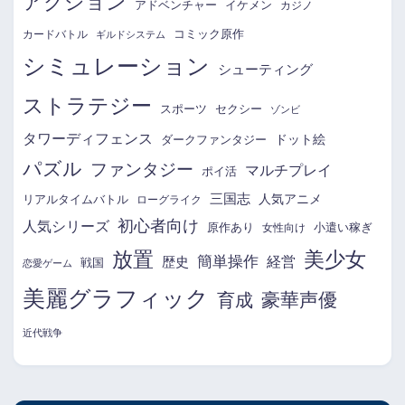
アクション
アドベンチャー
イケメン
カジノ
コミック原作
カードバトル
ギルドシステム
シミュレーション
シューティング
ストラテジー
スポーツ
セクシー
ゾンビ
タワーディフェンス
ドット絵
ダークファンタジー
パズル
ファンタジー
マルチプレイ
ポイ活
三国志
リアルタイムバトル
人気アニメ
ローグライク
初心者向け
人気シリーズ
原作あり
小遣い稼ぎ
女性向け
放置
美少女
簡単操作
経営
歴史
戦国
恋愛ゲーム
美麗グラフィック
育成
豪華声優
近代戦争