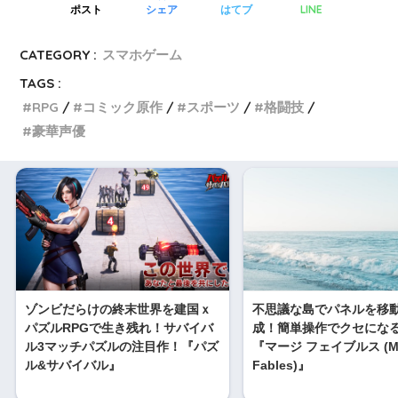
LINE
ポスト
シェア
はてブ
CATEGORY :
スマホゲーム
TAGS :
RPG
コミック原作
スポーツ
格闘技
豪華声優
ゾンビだらけの終末世界を建国ｘ
不思議な島でパネルを移
パズルRPGで生き残れ！サバイバ
成！簡単操作でクセにな
ル3マッチパズルの注目作！『パズ
『マージ フェイブルス (Me
ル&サバイバル』
Fables)』