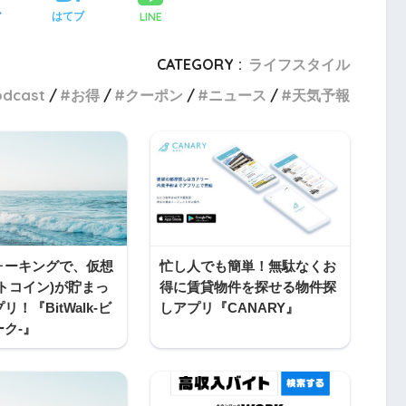
LINE
ア
はてブ
CATEGORY :
ライフスタイル
odcast
お得
クーポン
ニュース
天気予報
ォーキングで、仮想
忙し人でも簡単！無駄なくお
トコイン)が貯まっ
得に賃貸物件を探せる物件探
！『BitWalk-ビ
しアプリ『CANARY』
ク-』