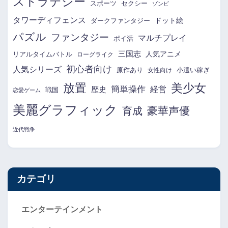
ストラテジー
スポーツ
セクシー
ゾンビ
タワーディフェンス
ドット絵
ダークファンタジー
パズル
ファンタジー
マルチプレイ
ポイ活
三国志
リアルタイムバトル
人気アニメ
ローグライク
初心者向け
人気シリーズ
原作あり
小遣い稼ぎ
女性向け
放置
美少女
簡単操作
経営
歴史
戦国
恋愛ゲーム
美麗グラフィック
育成
豪華声優
近代戦争
カテゴリ
エンターテインメント