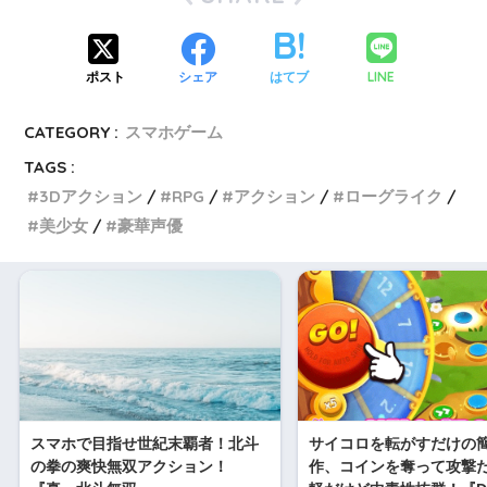
LINE
ポスト
シェア
はてブ
CATEGORY :
スマホゲーム
TAGS :
3Dアクション
RPG
アクション
ローグライク
美少女
豪華声優
スマホで目指せ世紀末覇者！北斗
サイコロを転がすだけの
の拳の爽快無双アクション！
作、コインを奪って攻撃