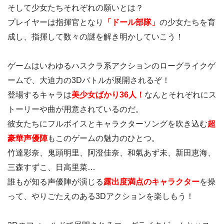
そして少女たちそれぞれの願いとは？
プレイヤーは指揮官となり
「ドール部隊」
の少女たちを育
成し、指揮して数々の謎を解き明かしていこう！
ゲームはいわゆるハスクラ系アクションのローグライクゲ
ームで、大迫力の3Dバトルが展開されるぞ！
登場するキャラは
美少女ばかり36人！
なんとそれぞれにス
トーリーや曲が用意されているのだ。
彼女たちにフルボイスとキャラクターソングを吹き込む
超
豪華声優陣
もこのゲームの魅力のひとつ。
竹達彩奈、鬼頭明里、阿澄佳奈、和氣あず未、新田恵海、
三森すずこ、日高里菜…
誰もが知る声優陣が演じる
露出度満点のキャラクター
を操
って、やりごたえのある3Dアクションを楽しもう！