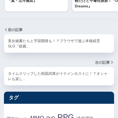
『真・北斗無‪双』‬
軽だけど中毒性抜群！『Di
Dreams』
前の記事
美女秘書たちと宇宙開発も！？ブラウザで遊ぶ本格経営
SLG『総裁…
次の記事
タイムスリップした戦国武将がイケメンホストに！？オシャ
レも楽し…
タグ
RPG
MMO