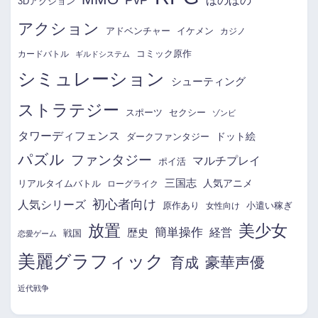
PvP
ほのぼの
3Dアクション
アクション
アドベンチャー
イケメン
カジノ
コミック原作
カードバトル
ギルドシステム
シミュレーション
シューティング
ストラテジー
スポーツ
セクシー
ゾンビ
タワーディフェンス
ドット絵
ダークファンタジー
パズル
ファンタジー
マルチプレイ
ポイ活
三国志
リアルタイムバトル
人気アニメ
ローグライク
初心者向け
人気シリーズ
原作あり
小遣い稼ぎ
女性向け
放置
美少女
簡単操作
経営
歴史
戦国
恋愛ゲーム
美麗グラフィック
育成
豪華声優
近代戦争