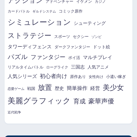
アクション
アドベンチャー
イケメン
カジノ
コミック原作
カードバトル
ギルドシステム
シミュレーション
シューティング
ストラテジー
スポーツ
セクシー
ゾンビ
タワーディフェンス
ドット絵
ダークファンタジー
パズル
ファンタジー
マルチプレイ
ポイ活
三国志
リアルタイムバトル
人気アニメ
ローグライク
初心者向け
人気シリーズ
原作あり
小遣い稼ぎ
女性向け
放置
美少女
簡単操作
経営
歴史
戦国
恋愛ゲーム
美麗グラフィック
育成
豪華声優
近代戦争