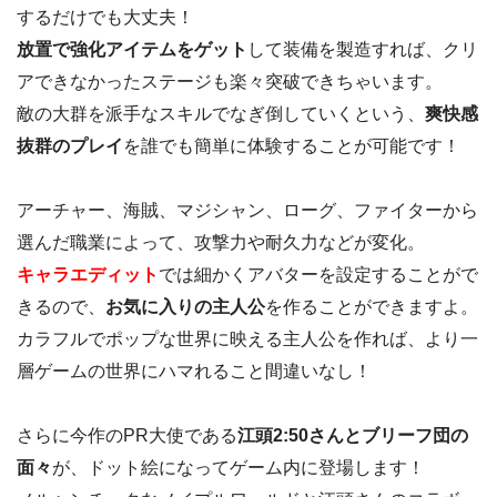
するだけでも大丈夫！
放置で強化アイテムをゲット
して装備を製造すれば、クリ
アできなかったステージも楽々突破できちゃいます。
敵の大群を派手なスキルでなぎ倒していくという、
爽快感
抜群のプレイ
を誰でも簡単に体験することが可能です！
アーチャー、海賊、マジシャン、ローグ、ファイターから
選んだ職業によって、攻撃力や耐久力などが変化。
キャラエディット
では細かくアバターを設定することがで
きるので、
お気に入りの主人公
を作ることができますよ。
カラフルでポップな世界に映える主人公を作れば、より一
層ゲームの世界にハマれること間違いなし！
さらに今作のPR大使である
江頭2:50さんとブリーフ団の
面々
が、ドット絵になってゲーム内に登場します！