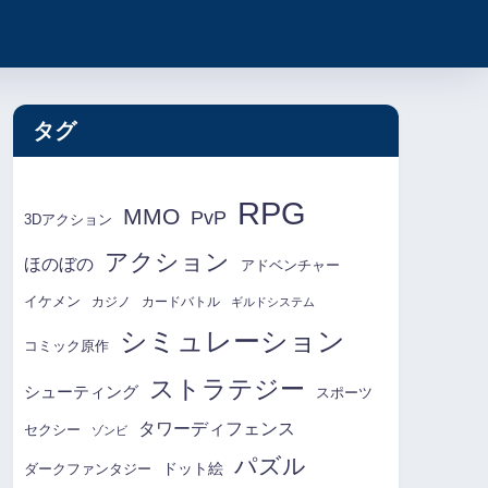
タグ
RPG
MMO
PvP
3Dアクション
アクション
ほのぼの
アドベンチャー
イケメン
カジノ
カードバトル
ギルドシステム
シミュレーション
コミック原作
ストラテジー
シューティング
スポーツ
タワーディフェンス
セクシー
ゾンビ
パズル
ドット絵
ダークファンタジー