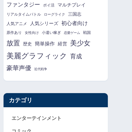
ファンタジー
マルチプレイ
ポイ活
三国志
リアルタイムバトル
ローグライク
初心者向け
人気シリーズ
人気アニメ
原作あり
小遣い稼ぎ
戦国
女性向け
恋愛ゲーム
放置
美少女
簡単操作
経営
歴史
美麗グラフィック
育成
豪華声優
近代戦争
カテゴリ
エンターテインメント
コミック