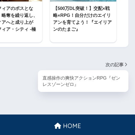
フィアのボスとな
【500万DL突破！】交配×戦
・略奪を繰り返し、
略×RPG！自分だけのエイリ
ィアへと成り上が
アンを育てよう！『エイリア
ィア・シティ -極
ンのたまご』
次の記事
直感操作の爽快アクションRPG『ゼン
レスゾーンゼロ』
HOME