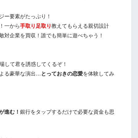
ジー要素がたっぷり！
！一から
手取り足取り
教えてもらえる親切設計
敵対企業を買収！誰でも簡単に遊べちゃう！
場して君を誘惑してくるぞ！
よる豪華な演出…
とっておきの恋愛
を体験してみ
が進む！
銀行をタップするだけで必要な資金も思