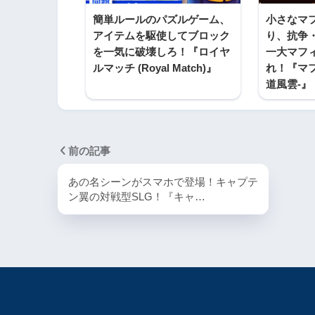
簡単ルールのパズルゲーム、
小さなマ
アイテムを駆使してブロック
り、抗争
を一気に破壊しろ！『ロイヤ
一大マフ
ルマッチ (Royal Match)』
れ！『マフ
道風雲-』
前の記事
あの名シーンがスマホで登場！キャプテ
ン翼の対戦型SLG！『キャ…