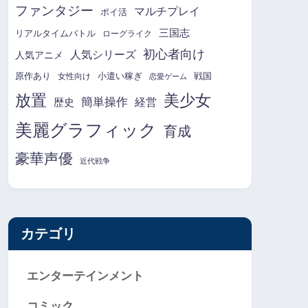
ファンタジー
マルチプレイ
ポイ活
三国志
リアルタイムバトル
ローグライク
初心者向け
人気シリーズ
人気アニメ
原作あり
小遣い稼ぎ
戦国
女性向け
恋愛ゲーム
放置
美少女
簡単操作
経営
歴史
美麗グラフィック
育成
豪華声優
近代戦争
カテゴリ
エンターテインメント
コミック