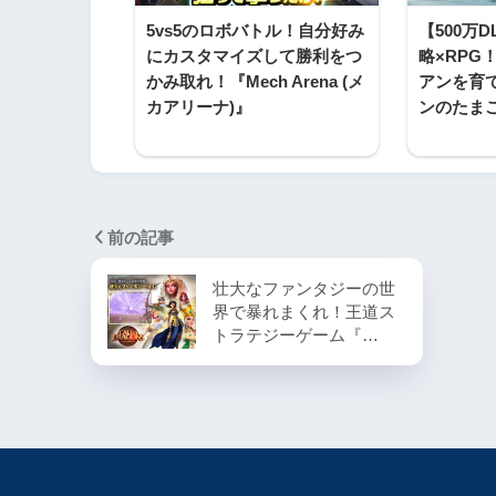
5vs5のロボバトル！自分好み
【500万
にカスタマイズして勝利をつ
略×RPG
かみ取れ！『Mech Arena (メ
アンを育
カアリーナ)』
ンのたま
前の記事
壮大なファンタジーの世
界で暴れまくれ！王道ス
トラテジーゲーム『…