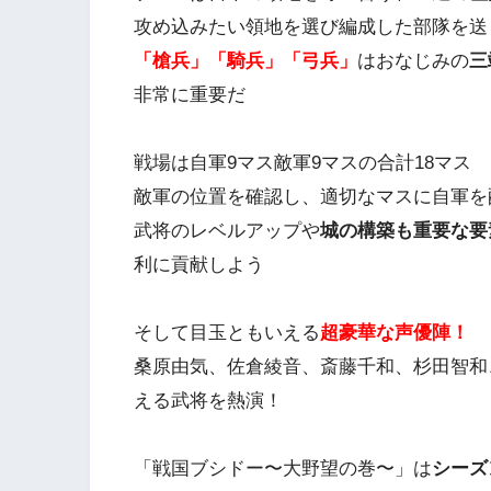
攻め込みたい領地を選び編成した部隊を送
「槍兵」「騎兵」「弓兵」
はおなじみの
三
非常に重要だ
戦場は自軍9マス敵軍9マスの合計18マス
敵軍の位置を確認し、適切なマスに自軍を
武将のレベルアップや
城の構築も重要な要
利に貢献しよう
そして目玉ともいえる
超豪華な声優陣！
桑原由気、佐倉綾音、斎藤千和、杉田智和
える武将を熱演！
「戦国ブシドー〜大野望の巻〜」は
シーズ