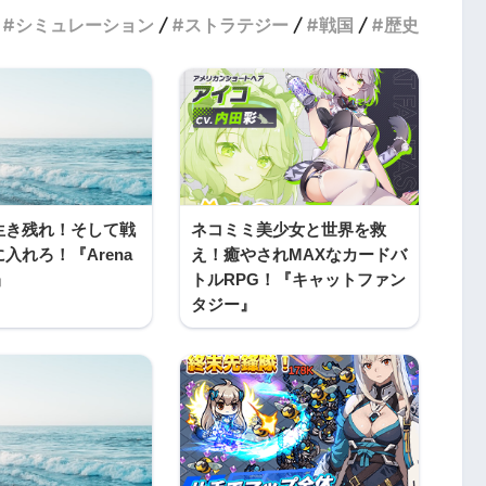
シミュレーション
ストラテジー
戦国
歴史
生き残れ！そして戦
ネコミミ美少女と世界を救
入れろ！『Arena
え！癒やされMAXなカードバ
t』
トルRPG！『キャットファン
タジー』