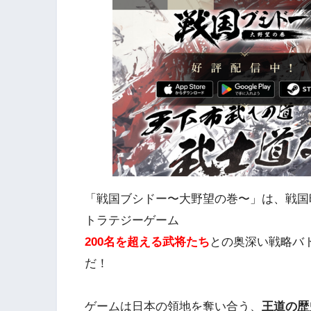
「戦国ブシドー〜大野望の巻〜」は、戦国
トラテジーゲーム
200名を超える武将たち
との奥深い戦略バ
だ！
ゲームは日本の領地を奪い合う、
王道の歴