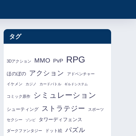
タグ
RPG
MMO
PvP
3Dアクション
アクション
ほのぼの
アドベンチャー
イケメン
カジノ
カードバトル
ギルドシステム
シミュレーション
コミック原作
ストラテジー
シューティング
スポーツ
タワーディフェンス
セクシー
ゾンビ
パズル
ドット絵
ダークファンタジー