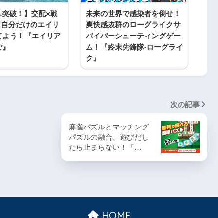
DL突破！】交配×戦
未来の世界で感染者を倒せ！
！自分だけのエイリ
爽快感抜群のローグライクサ
てよう！『エイリア
バイバーシューティングゲー
ご』
ム！『終末先鋒隊-ローグライ
ク』
次の記事
麻雀パズルとマッチング
パズルの融合、遊びだし
たら止まらない！『…
HOME