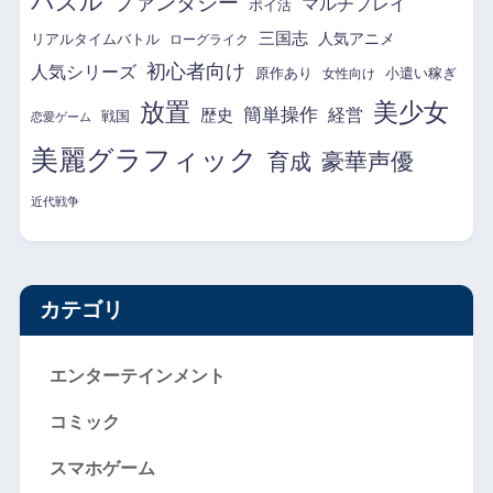
パズル
ファンタジー
マルチプレイ
ポイ活
三国志
リアルタイムバトル
人気アニメ
ローグライク
初心者向け
人気シリーズ
原作あり
小遣い稼ぎ
女性向け
放置
美少女
簡単操作
経営
歴史
戦国
恋愛ゲーム
美麗グラフィック
育成
豪華声優
近代戦争
カテゴリ
エンターテインメント
コミック
スマホゲーム