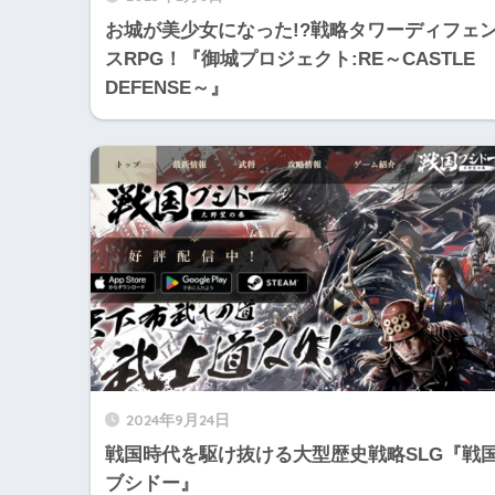
お城が美少女になった!?戦略タワーディフェ
スRPG！『御城プロジェクト:RE～CASTLE
DEFENSE～』
2024年9月24日
戦国時代を駆け抜ける大型歴史戦略SLG『戦
ブシドー』