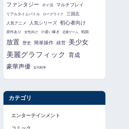
ファンタジー
マルチプレイ
ポイ活
三国志
リアルタイムバトル
ローグライク
初心者向け
人気シリーズ
人気アニメ
原作あり
小遣い稼ぎ
戦国
女性向け
恋愛ゲーム
放置
美少女
簡単操作
経営
歴史
美麗グラフィック
育成
豪華声優
近代戦争
カテゴリ
エンターテインメント
コミック