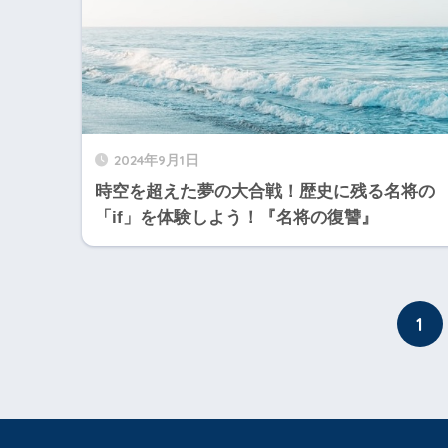
2024年9月1日
時空を超えた夢の大合戦！歴史に残る名将の
「if」を体験しよう！『名将の復讐』
1