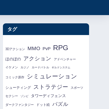
タグ
RPG
MMO
PvP
3Dアクション
アクション
ほのぼの
アドベンチャー
イケメン
カジノ
カードバトル
ギルドシステム
シミュレーション
コミック原作
ストラテジー
シューティング
スポーツ
タワーディフェンス
セクシー
ゾンビ
パズル
ドット絵
ダークファンタジー