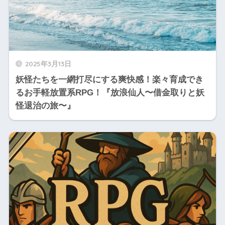
2025年3月13日
妖怪たちを一網打尽にする爽快感！楽々育成でき
るお手軽放置系RPG！『放浪仙人〜借金取りと妖
怪退治の旅〜』