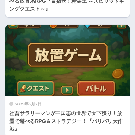
べる放置系RPG『目指せ！精霊王 ～スピリットキ
ングクエスト～』
2025年5月2日
社畜サラリーマンが三国志の世界で天下獲り！放
置で遊べるRPG＆ストラテジー！『バリバリ大作
戦』