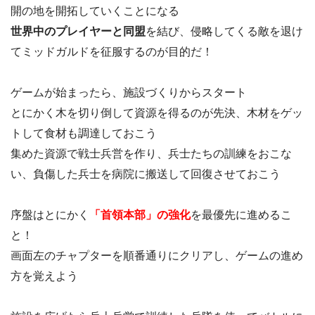
開の地を開拓していくことになる
世界中のプレイヤーと同盟
を結び、侵略してくる敵を退け
てミッドガルドを征服するのが目的だ！
ゲームが始まったら、施設づくりからスタート
とにかく木を切り倒して資源を得るのが先決、木材をゲッ
トして食材も調達しておこう
集めた資源で戦士兵営を作り、兵士たちの訓練をおこな
い、負傷した兵士を病院に搬送して回復させておこう
序盤はとにかく
「首領本部」の強化
を最優先に進めるこ
と！
画面左のチャプターを順番通りにクリアし、ゲームの進め
方を覚えよう