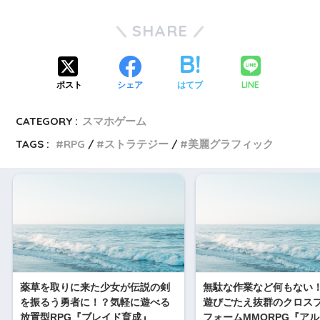
SHARE
LINE
ポスト
シェア
はてブ
CATEGORY :
スマホゲーム
TAGS :
RPG
ストラテジー
美麗グラフィック
薬草を取りに来た少女が伝説の剣
無駄な作業など何もない
を振るう勇者に！？気軽に遊べる
遊びごたえ抜群のクロス
放置型RPG『ブレイド育成』
フォームMMORPG『ア