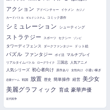
アクション
アドベンチャー
イケメン
カジノ
コミック原作
カードバトル
ギルドシステム
シミュレーション
シューティング
ストラテジー
スポーツ
セクシー
ゾンビ
タワーディフェンス
ドット絵
ダークファンタジー
パズル
ファンタジー
マルチプレイ
ポイ活
三国志
リアルタイムバトル
人気アニメ
ローグライク
初心者向け
人気シリーズ
原作あり
小遣い稼ぎ
女性向け
放置
美少女
簡単操作
経営
歴史
戦国
恋愛ゲーム
美麗グラフィック
育成
豪華声優
近代戦争