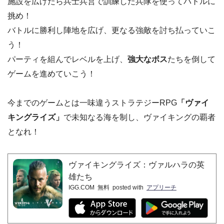
施設を広げたら兵士兵営で訓練した兵隊を使ってバトルに
挑め！
バトルに勝利し陣地を広げ、更なる強敵を討ち払っていこ
う！
パーティを組んでレベルを上げ、
強大なボス
たちを倒して
ゲームを進めていこう！
今までのゲームとは一味違うストラテジーRPG
「ヴァイ
キングライズ」
で未知なる海を制し、ヴァイキングの覇者
となれ！
ヴァイキングライズ：ヴァルハラの英
雄たち
IGG.COM
無料
posted with
アプリーチ