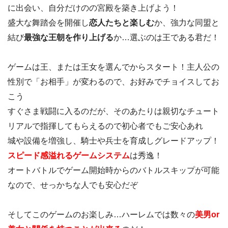
に出会い、自分だけのの宮殿を築き上げよう！
盛大な舞踏会を開催し
恋人たちと楽しむ
か、強力な同盟と
結び
最強な王朝を作り上げる
か…選ぶのは王である君だ！
ゲームは王、または王女を選んでからスタート！主人公の
性別で「お相手」が変わるので、お好みでチョイスしてお
こう
すぐさま戦闘に入るのだが、そのあたりは親切なチュート
リアルで指揮してもらえるので初心者でもご安心あれ
城や設備を増強し、騎士や兵士を育成しグレードアップ！
スピード感溢れるゲームシステム
は秀逸！
オートバトルでゲーム開始時からのバトルスキップが可能
なので、せっかちな人でも安心だぞ
そしてこのゲームのお楽しみ…ハーレムでは数々の
美男or