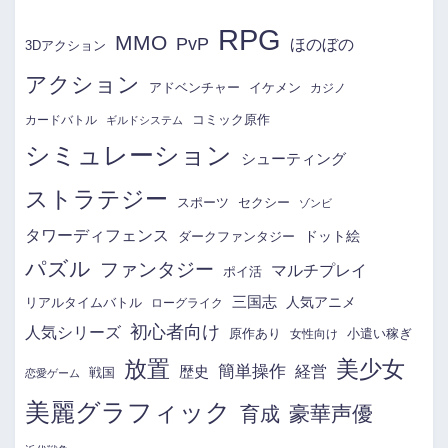
RPG
MMO
PvP
ほのぼの
3Dアクション
アクション
アドベンチャー
イケメン
カジノ
コミック原作
カードバトル
ギルドシステム
シミュレーション
シューティング
ストラテジー
スポーツ
セクシー
ゾンビ
タワーディフェンス
ドット絵
ダークファンタジー
パズル
ファンタジー
マルチプレイ
ポイ活
三国志
リアルタイムバトル
人気アニメ
ローグライク
初心者向け
人気シリーズ
原作あり
小遣い稼ぎ
女性向け
放置
美少女
簡単操作
経営
歴史
戦国
恋愛ゲーム
美麗グラフィック
育成
豪華声優