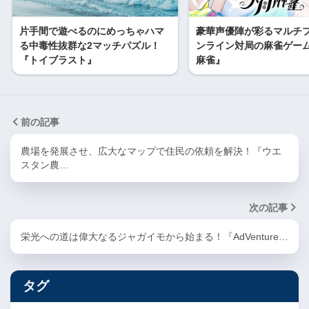
片手間で遊べるのにめっちゃハマ
豪華声優陣が彩るマルチ
る中毒性抜群な2マッチパズル！
ンライン対局の麻雀ゲー
『トイブラスト』
麻雀』
前の記事
農場を発展させ、広大なマップで住民の依頼を解決！『ウエ
スタン農…
次の記事
栄光への道は偉大なるジャガイモから始まる！『AdVenture…
タグ