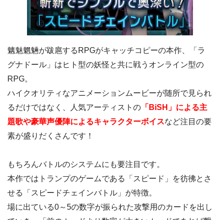
魑魅魍魎が跋扈するRPGがキャッチコピーの本作、「ラ
グナドール」はヒト型の妖怪と共に戦うオンライン型の
RPG。
ハイクオリティなアニメーションムービーが随所で見られ
るだけではなく、人気アーティストの
「BiSH」による主
題歌や豪華声優陣によるキャラクターボイス
など注目の要
素が盛りだくさんです！
もちろんバトルのシステムにも要注目です。
本作ではトランプのゲームである「スピード」を彷彿とさ
せる「スピードチェインバトル」が特徴。
場に出ている0～5の数字が振られた攻撃用のカードを出し