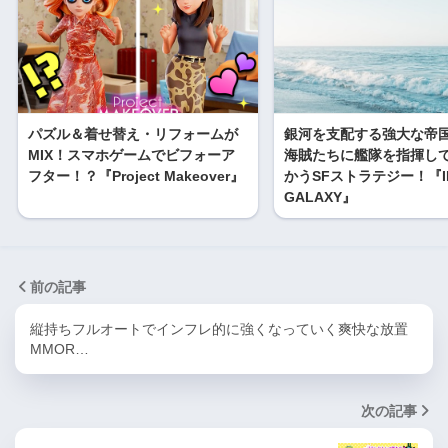
パズル＆着せ替え・リフォームが
銀河を支配する強大な帝
MIX！スマホゲームでビフォーア
海賊たちに艦隊を指揮し
フター！？『Project Makeover』
かうSFストラテジー！『INF
GALAXY』
前の記事
縦持ちフルオートでインフレ的に強くなっていく爽快な放置
MMOR…
次の記事