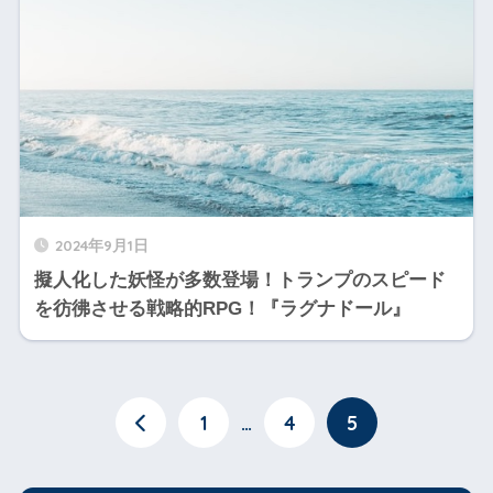
2024年9月1日
擬人化した妖怪が多数登場！トランプのスピード
を彷彿させる戦略的RPG！『ラグナドール』
1
…
4
5