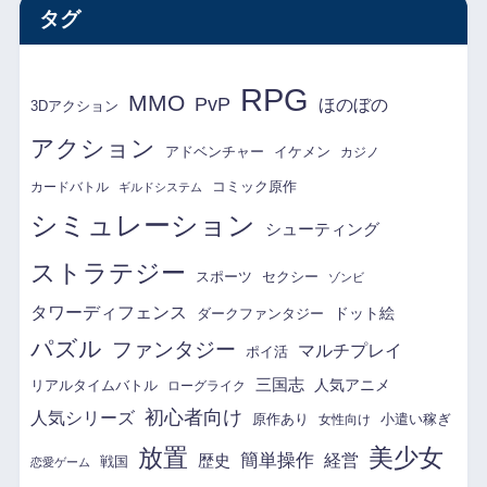
タグ
RPG
MMO
PvP
ほのぼの
3Dアクション
アクション
アドベンチャー
イケメン
カジノ
コミック原作
カードバトル
ギルドシステム
シミュレーション
シューティング
ストラテジー
スポーツ
セクシー
ゾンビ
タワーディフェンス
ドット絵
ダークファンタジー
パズル
ファンタジー
マルチプレイ
ポイ活
三国志
リアルタイムバトル
人気アニメ
ローグライク
初心者向け
人気シリーズ
原作あり
小遣い稼ぎ
女性向け
放置
美少女
簡単操作
経営
歴史
戦国
恋愛ゲーム